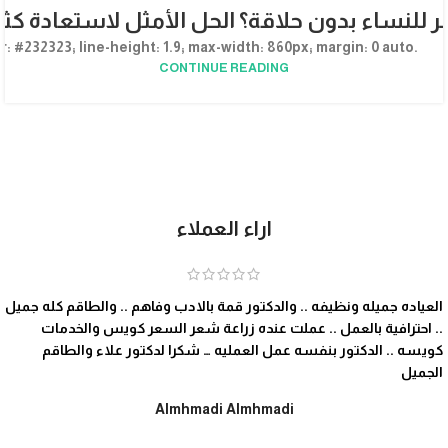
تجربتي مع الاكسوزوم ل
 للنساء بدون حلاقة؟ الحل الأمثل لاستعادة ك
.dralaa-article { --teal: #0f6e6e; --teal-dark: #0a4f4f; --gold: #c9a227; font-family: 'Tahoma', 'Segoe UI', Arial, sans-serif; color: #232323; line-height: 1.9; max-width: 860px; margin: 0 auto; ...
CONTINUE READING
اراء العملاء
العياده جميله ونظيفه .. والدكتور قمة بالادب وفاهم .. والطاقم كله جميل
.. احترافية بالعمل .. عملت عنده زراعة شعر السعر كويس والخدمات
كويسه .. الدكتور بنفسه عمل العمليه … شكرا لدكتور علاء والطاقم
الجميل
Almhmadi Almhmadi