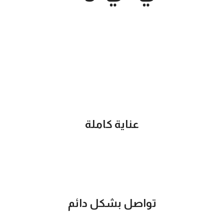
و يمكننا تقديم افضل خدمة و الحصول على افضل
نتائج في اسرع وقت ممكن
عناية كاملة
تواصل بشكل دائم