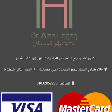
دكتور علاء حجاج للامراض الجلدية والليزر وزراعة الشعر
206 شارع الحجاز مصر الجديدة اعلي صيدلية ١٩٠١١ الدور التاني شقة ٥
الهاتف: 01032052277