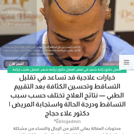
افضل دكتور زاعة شعر في مصر
,
افضل دكتور زراعة شعر
,
افضل طبيب زراعة
خيارات علاجية قد تساعد في تقليل
الشعر في السعودية
,
تكلفة زراعة الشعر في مصر
التساقط وتحسين الكثافة بعد التقييم
الطبي — نتائج العلاج تختلف حسب سبب
التساقط ودرجة الحالة واستجابة المريض |
دكتور علاء حجاج
blogadmin
محتويات المقالة يعاني الكثير من الرجال والنساء من مشكلة