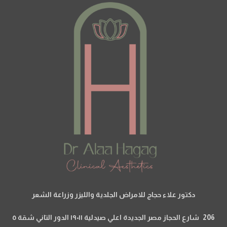
دكتور علاء حجاج للامراض الجلدية والليزر وزراعة الشعر
206 شارع الحجاز مصر الجديدة اعلي صيدلية ١٩٠١١ الدور التاني شقة ٥