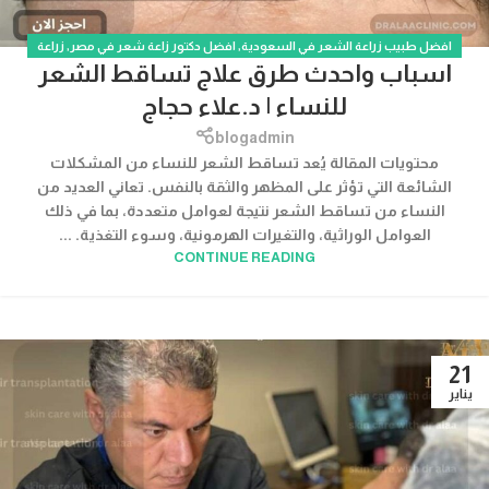
افضل طبيب زراعة الشعر في السعودية
,
افضل دكتور زاعة شعر في مصر
,
زراعة
اسباب واحدث طرق علاج تساقط الشعر
الشعر
,
زراعة الشعر للنساء
للنساء | د.علاء حجاج
blogadmin
محتويات المقالة يُعد تساقط الشعر للنساء من المشكلات
الشائعة التي تؤثر على المظهر والثقة بالنفس. تعاني العديد من
النساء من تساقط الشعر نتيجة لعوامل متعددة، بما في ذلك
العوامل الوراثية، والتغيرات الهرمونية، وسوء التغذية. ...
CONTINUE READING
21
يناير