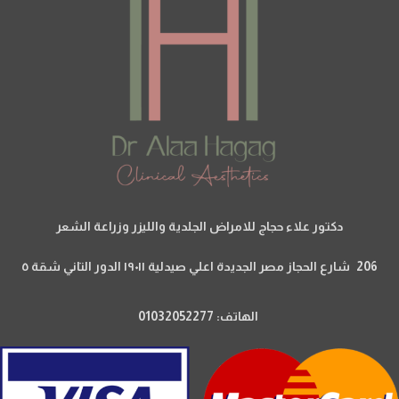
دكتور علاء حجاج للامراض الجلدية والليزر وزراعة الشعر
206 شارع الحجاز مصر الجديدة اعلي صيدلية ١٩٠١١ الدور التاني شقة ٥
الهاتف: 01032052277