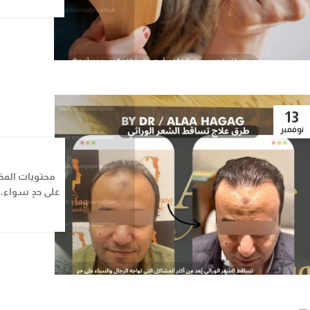
13
نوفمبر
محتويات المقا
على حدٍ سواء، و