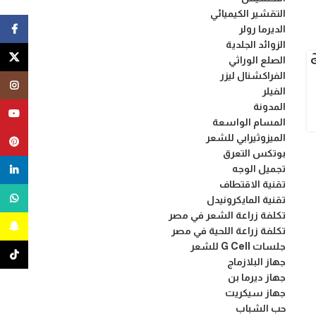
التقشير الكيميائي
الديرما رولر
ebook
الزوائد الجلدية
X
الصلع الوراثي
الفراكشنال ليزر
tagram
الفيلر
المدونة
uTube
المسام الواسعة
الميزوثيرابي للشعر
terest
بوتكس التعرق
تجميل الوجه
nkedin
تقنية الاقتطاف
tsApp
تقنية المايكرونيدل
تكلفة زراعة الشعر في مصر
pchat
تكلفة زراعة اللحية في مصر
جلسات G Cell للشعر
ikTok
جهاز البلازماج
جهاز ديرما بن
جهاز سيكريت
حب الشباب