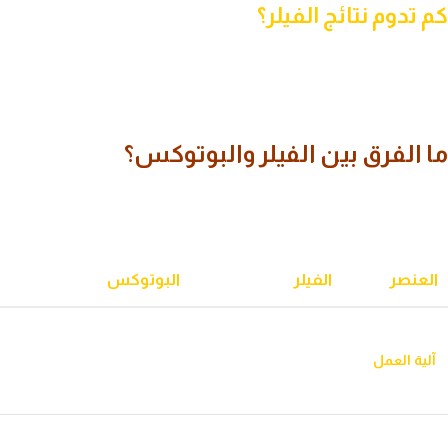
كم تدوم نتائج الفيلر؟
تختلف مدة استمرار النتائج حسب نوع الفيلر المستخدم، والمنطقة
المعالجة، وطبيعة الجسم، ونمط الحياة. لذلك يوضح الطبيب المدة
المتوقعة وخطة المتابعة المناسبة لكل حالة خلال الاستشارة.
ما الفرق بين الفيلر والبوتوكس؟
رغم استخدام الفيلر والبوتوكس في الإجراءات التجميلية غير الجراحية، فإن
لكل منهما آلية عمل واستخدامات مختلفة.
العنصر
الفيلر
البوتوكس
يعوض الحجم
يساعد على إرخاء عضلات
المفقود ويحسن
آلية العمل
محددة لتقليل مظهر
تناسق بعض ملامح
التجاعيد التعبيرية.
الوجه.
الشفاه، الخدود،