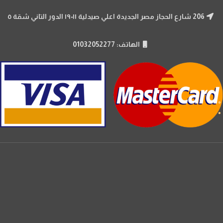
206 شارع الحجاز مصر الجديدة اعلي صيدلية ١٩٠١١ الدور التاني شقة ٥
الهاتف: 01032052277