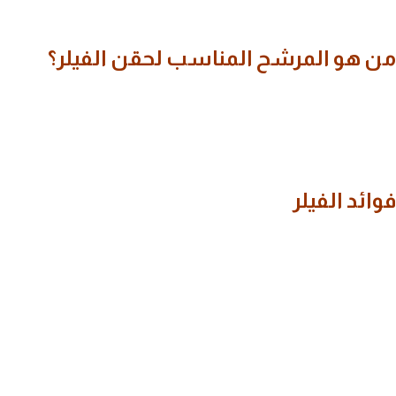
الوجه مظهرًا أكثر حيوية.
من هو المرشح المناسب لحقن الفيلر؟
قد يكون الفيلر مناسبًا للأشخاص الذين يرغبون في تحسين بعض ملامح
الوجه أو تعويض فقدان الحجم دون اللجوء إلى الجراحة. ويحدد الطبيب مدى
ملاءمة العلاج بعد تقييم الحالة، وطبيعة البشرة، والأهداف التجميلية
المرجوة.
فوائد الفيلر
يوفر الفيلر العديد من المزايا، منها:
إجراء تجميلي غير جراحي.
تحسين تناسق ملامح الوجه.
استعادة الحجم المفقود في مناطق محددة.
نتائج تظهر مباشرة بعد الجلسة مع استمرار التحسن خلال الأيام التالية.
فترة تعافٍ قصيرة في معظم الحالات.
إمكانية تخصيص العلاج وفق احتياجات كل مريض.