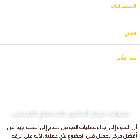
خطوط الجبهة، خطوط
الذقن، الفك، تحت
الاستخدامات
العبوس، وتجاعيد حول
العين، وبعض
العين في الحالات المناسبة.
الخطوط.
تهدف إلى تحسين
تهدف إلى تقليل التجاعيد
النتائج
الحجم والتناسق.
الناتجة عن حركة العضلات.
تختلف حسب نوع
تختلف حسب الحالة
مدة التأثير
المادة والمنطقة
واستجابة الجسم للعلاج.
المعالجة.
مميزات مركز الدكتور علاء حجاج للتجميل:
أن اللجوء إلى إجراء عمليات التجميل يحتاج إلى البحث جيدا عن
أفضل مركز تجميل قبل الخضوع لأي عملية، لأنه على الرغم