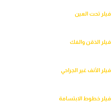
ملامح الوجه، خاصة عند فقدان الامتلاء المرتبط بالتقدم في العمر.
فيلر تحت العين
قد يساعد في تحسين مظهر التجويف أو انخفاض المنطقة أسفل العين
لدى الحالات المناسبة، بعد التقييم الطبي واختيار التقنية الملائمة.
فيلر الذقن والفك
يستخدم لتحسين تناسق الذقن وإبراز خط الفك بما يتناسب مع ملامح
الوجه، دون الحاجة إلى تدخل جراحي.
فيلر الأنف غير الجراحي
يمكن استخدام الفيلر لتحسين مظهر بعض العيوب البسيطة في الأنف لدى
الحالات المناسبة، مع ضرورة تقييم الطبيب لتحديد مدى ملاءمة هذا الإجراء.
فيلر خطوط الابتسامة
يساعد على تقليل مظهر الخطوط الممتدة بين الأنف وزوايا الفم، بما يمنح