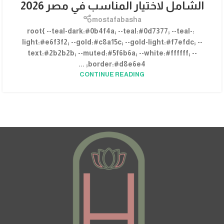
الشامل لاختيار المناسب في مصر 2026
mostafabasha
:root{ --teal-dark:#0b4f4a; --teal:#0d7377; --teal-
light:#e6f3f2; --gold:#c8a15c; --gold-light:#f7efdc; --
text:#2b2b2b; --muted:#5f6b6a; --white:#ffffff; --
border:#d8e6e4; ...
CONTINUE READING