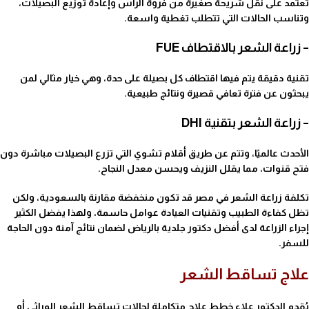
تعتمد على نقل شريحة صغيرة من فروة الرأس وإعادة توزيع البصيلات،
وتناسب الحالات التي تتطلب تغطية واسعة.
– زراعة الشعر بالاقتطاف FUE
تقنية دقيقة يتم فيها اقتطاف كل بصيلة على حدة، وهي خيار مثالي لمن
يبحثون عن فترة تعافي قصيرة ونتائج طبيعية.
– زراعة الشعر بتقنية DHI
الأحدث عالميًا، وتتم عن طريق أقلام تشوي التي تزرع البصيلات مباشرة دون
فتح قنوات، مما يقلل النزيف ويحسن معدل النجاح.
ت
كلفة زراعة الشعر في مصر قد تكون منخفضة مقارنة بالسعودية، ولكن
تظل كفاءة الطبيب وتقنيات العيادة عوامل حاسمة، ولهذا يفضل الكثير
إجراء الزراعة لدى أفضل دكتور جلدية بالرياض لضمان نتائج آمنة دون الحاجة
للسفر.
علاج تساقط الشعر
يُقدم الدكتور علاء خطط علاج متكاملة لحالات تساقط الشعر الوراثي أو