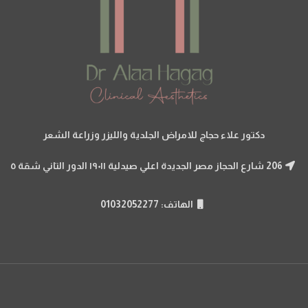
دكتور علاء حجاج للامراض الجلدية والليزر وزراعة الشعر
206 شارع الحجاز مصر الجديدة اعلي صيدلية ١٩٠١١ الدور التاني شقة ٥
الهاتف: 01032052277