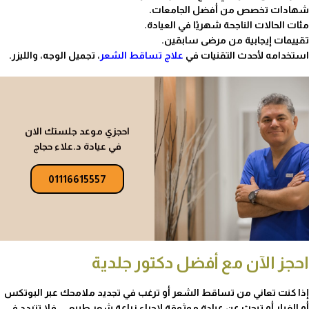
شهادات تخصص من أفضل الجامعات.
مئات الحالات الناجحة شهريًا في العيادة.
تقييمات إيجابية من مرضى سابقين.
استخدامه لأحدث التقنيات في
علاج تساقط الشعر
، تجميل الوجه، والليزر.
احجزي موعد جلستك الان
في عيادة د.علاء حجاج
01116615557
احجز الآن مع أفضل دكتور جلدية
إذا كنت تعاني من تساقط الشعر أو ترغب في تجديد ملامحك عبر البوتكس
أو الفيلر أو تبحث عن عيادة موثوقة لإجراء زراعة شعر طبيعي، فلا تتردد في