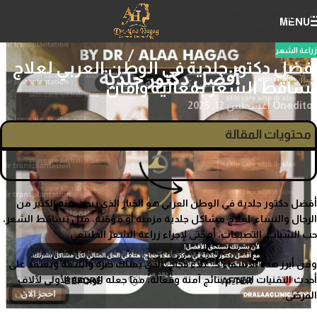
Skip to navigation
MENU
Skip to main content
زراعة الشعر
أفضل دكتور جلدية في الوطن العربي لعلاج
تساقط الشعر بفعالية وأمان
editor
On أغسطس 12, 2025
محتويات المقالة
أفضل دكتور جلدية في الوطن العربي هو الخيار الذي يبحث عنه الكثير من
الرجال والنساء لعلاج مشاكل جلدية مزمنة أو مؤقتة، مثل تساقط الشعر،
حب الشباب، التصبغات، أو حتى لإجراء زراعة الشعر الطبيعي.
ومن أبرز هذه الأسماء د. علاء حجاج، الذي يمتلك خبرة واسعة ويعتمد على
أحدث التقنيات لتقديم نتائج آمنة وفعالة، مما جعله الوجهة الأولى لآلاف
المرضى.