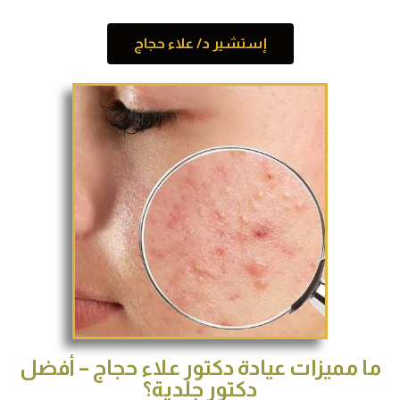
إستشير د/ علاء حجاج
ما مميزات عيادة دكتور علاء حجاج – أفضل
دكتور جلدية؟