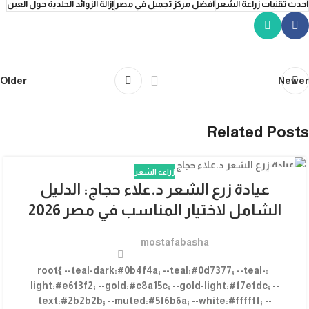
أحدث تقنيات زراعة الشعر
أفضل مركز تجميل في مصر
إزالة الزوائد الجلدية حول العين
Older
Newer
Related Posts
زراعة الشعر
02
عيادة زرع الشعر د.علاء حجاج: الدليل
يوليو
الشامل لاختيار المناسب في مصر 2026
mostafabasha
:root{ --teal-dark:#0b4f4a; --teal:#0d7377; --teal-
light:#e6f3f2; --gold:#c8a15c; --gold-light:#f7efdc; --
text:#2b2b2b; --muted:#5f6b6a; --white:#ffffff; --