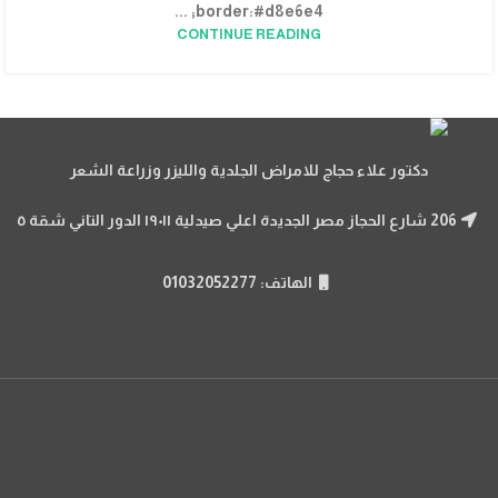
border:#d8e6e4; ...
CONTINUE READING
دكتور علاء حجاج للامراض الجلدية والليزر وزراعة الشعر
206 شارع الحجاز مصر الجديدة اعلي صيدلية ١٩٠١١ الدور التاني شقة ٥
الهاتف: 01032052277