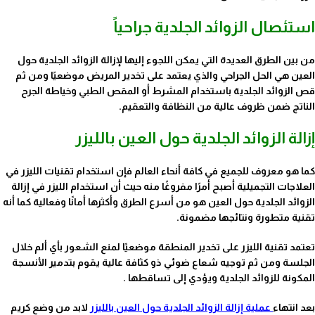
استئصال الزوائد الجلدية جراحياً
من بين الطرق العديدة التي يمكن اللجوء إليها لإزالة الزوائد الجلدية حول
العين هي الحل الجراحي والذي يعتمد على تخدير المريض موضعيًا ومن ثم
قص الزوائد الجلدية باستخدام المشرط أو المقص الطبي وخياطة الجرح
الناتج ضمن ظروف عالية من النظافة والتعقيم.
إزالة الزوائد الجلدية حول العين بالليزر
كما هو معروف للجميع في كافة أنحاء العالم فإن استخدام تقنيات الليزر في
العلاجات التجميلية أصبح أمرًا مفروغًا منه حيث أن استخدام الليزر في إزالة
الزوائد الجلدية حول العين هو من أسرع الطرق وأكثرها أمانًا وفعالية كما أنه
تقنية متطورة ونتائجها مضمونة.
تعتمد تقنية الليزر على تخدير المنطقة موضعيًا لمنع الشعور بأي ألم خلال
الجلسة ومن ثم توجيه شعاع ضوئي ذو كثافة عالية يقوم بتدمير الأنسجة
المكونة للزوائد الجلدية ويؤدي إلى تساقطها .
بعد انتهاء
عملية إزالة الزوائد الجلدية حول العين بالليزر
لابد من وضع كريم