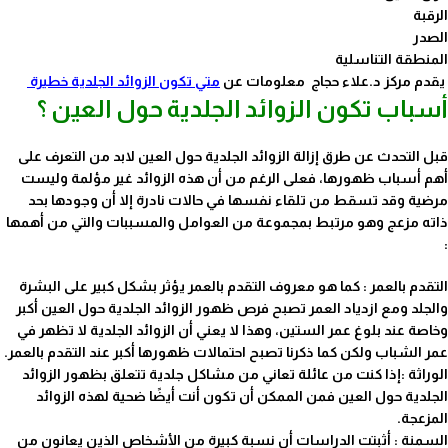
الرقبة
الصدر
المنطقة التناسلية
يقدم مركز د.علاء حجاج معلومات عن
متي تكون الزوائد الجلدية خطيرة
أسباب تكون الزوائد الجلدية حول العين ؟
قبل التحدث عن طرق إزالة الزوائد الجلدية حول العين لابد من التعرف على
أهم أسباب ظهورها، فعلى الرغم من أن هذه الزوائد غير مؤلمة وليست
مرضية وقد تسقط من تلقاء نفسها في حالات نادرة إلا أن وجودها بحد
ذاته مزعج وهو مرتبط بمجموعة من العوامل والمسببات والتي من أهمها
:
التقدم بالعمر : كما هو معروف التقدم بالعمر يؤثر بشكل كبير على البشرة
والجلد ومع ازدياد العمر تصبح فرص ظهور الزوائد الجلدية حول العين أكبر
وخاصة عند بلوغ عمر الستين، وهذا لا يعني أن الزوائد الجلدية لا تظهر في
عمر الشباب ولكن كما ذكرنا تصبح احتمالات ظهورها أكبر عند التقدم بالعمر.
الوراثة :إذا كنت من عائلة تعاني من مشاكل جلدية تتعلق بظهور الزوائد
الجلدية حول العين فمن الممكن أن تكون أنت أيضًا ضحية لهذه الزوائد
المزعجة.
السمنة : أثبتت الدراسات أن نسبة كبيرة من الأشخاص الذين يعانون من