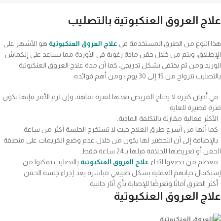
علاج العروق العنكبوتية بالتصليب
هذا النوع من الطرق المستخدمة في
علاج العروق العنكبوتية
هو الأشهر على
الإطلاق، ويتم من خلال حقن مادة رغوية في الأوردة مما يساعد على إنكماش
الوريد ومن ثم يختفي بشكل تدريجي، كما أن مدة علاج العروق العنكبوتية
بالتصليب تترواح من 15 إلى 30 يوم ؛ ومن أهم فوائده:
في أحيان كثيرة لا يحتاج المريض بعدها لفترة نقاهة، وإن لزم الأمر فإنها تكون
فترة قصيرة للغاية.
الأكثر فعالية مقارنة بالتكلفة المادية.
كما أنها من أسرع طرق العلاج حيث لا تستخرج الجلسة أكثر من ساعة.
بالإضافة إلى أن التحضير لها يكون من خلال عدم وضع الكريمات على منطقة
الحقن أو تعريضها للحلاقة قبلها بـ24 ساعة فقط.
معظم من خضعوا لآداء
علاج العروق العنكبوتية
بالتصليب تمكنوا من
إستكمال حياتهم العملية بشكل طبيعي مباشرة بعد إجراء جلسة الحقن.
أكثر الطرق آمانًا وتعرضًا للإصابة بأي آثار جانبية.
علاج العروق العنكبوتية