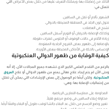
التأكد من إصابتك بها؛ ويمكنك التعرف عليها من خلال بعض الأعراض
التي
تتمثل في:
الشعور بآلام أو ثقل في الساقين.
تحول لون الجلد في المنطقة المحيطة بالدوالي.
تشنج في العضلات.
وكذلك الإصابة بالحرقان أو التورم أسفل الساقين.
زيادة الآلام في حالات الوقوف أو الجلوس لفترات طويلة.
بالإضافة إلى ظهور بعض القروح الجلدية المفتوحة.
الإحساس بالحكة في الأماكن المحيطة ببعض الأوردة.
كيفية الوقاية من ظهور الدوالي العنكبوتية
بالرغم من التقدم العلمي الكبير الذي تشهده جميع المجالات الأن، إلا أنه
وحتى الأن لم يتم إيجاد علاج نهائي يمنع من ظهور الدوالي أو علاج
العروق
العنكبوتية
، ولكن أيضًا تم الوصول إلى بعض الإرشادات التي يمكن أن تقلل
من إحتماليات الإصابة بها؛
وهي:
المداومة على ممارسة التمارين الرياضية.
محاولة إبقاء الساقين في وضع مرتفع قليلًا.
تغيير وضع الجسم من خلال عد البقاء جالسًا لوقت طويل أو البقاء واقفًا أيضًا.