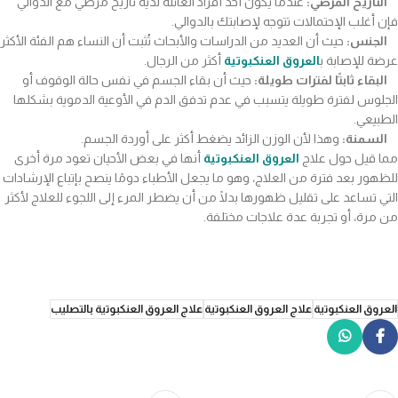
التاريخ المرضي:
عندما يكون أحد أفراد العائلة لديه تاريخ مرضي مع الدوالي
فإن أغلب الإحتمالات تتوجه لإصابتك بالدوالي.
الجنس:
حيث أن العديد من الدراسات والأبحاث تُثبت أن النساء هم الفئة الأكثر
عرضة للإصابة ب
العروق العنكبوتية
أكثر من الرجال.
البقاء ثابتًا لفترات طويلة:
حيث أن بقاء الجسم في نفس حالة الوقوف أو
الجلوس لفترة طويلة يتسبب في عدم تدفق الدم في الأوعية الدموية بشكلها
الطبيعي.
السمنة:
وهذا لأن الوزن الزائد يضغط أكثر على أوردة الجسم.
مما قيل حول علاج
العروق العنكبوتية
أنها في بعض الأحيان تعود مرة أخرى
للظهور بعد فترة من العلاج، وهو ما يجعل الأطباء دومًا ينصح بإتباع الإرشادات
التي تساعد على تقليل ظهورها بدلًا من أن يضطر المرء إلى اللجوء للعلاج لأكثر
من مرة، أو تجربة عدة علاجات مختلفة.
العروق العنكبوتية
علاج العروق العنكبوتية
علاج العروق العنكبوتية بالتصليب