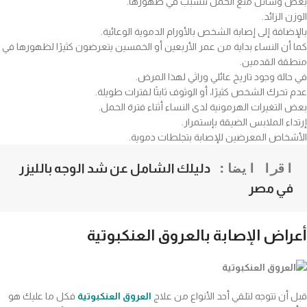
بعض وسائل منع الحمل تتسبب في ظهورها.
الوزن الزائد.
بالإضافة إلى إصابة الشخص بالأورام الدموية الوعائية.
كما أن النساء بداية من عمر الأربعين أو الخمسين يتعرضون كثيرًا لظهورها في
منطقة القدمين.
في حالة وجود تاريخ عائلي وراثي لهذا المرض.
عدم تحرك الشخص كثيرًا، أو الوثوف ثابتًا لفترات طويلة.
بعض التغيرات الهرمونية لدى النساء أثناء فترة الحمل.
إرتداء الملابس الضيقة بإستمرار.
الأشخاص المعرضين للإصابة بتجلطات دموية.
اقرا ايضا: 
دليلك الشامل عن شد الوجه بالليزر 
في مصر
أعراض الإصابة بالعروق العنكبوتية
قبل أن تتوجه لتلقي أحد الأنواع من علاج
العروق العنكبوتية
فكل ما عليك هو