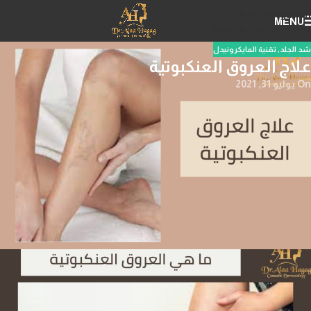
Skip to navigation
MENU
Skip to main content
شد الجلد
,
تقنية المايكرونيدل
علاج العروق العنكبوتية
On يوليو 31, 2021
علاج العروق العنكبوتية
علاج العروق العنكبوتية
من الأشياء التي لا يوجد لها حل جزري، ولكن يمكن
تفادي ظهورها من خلال الوعي الكافي بها وبأسبابه وبالطرق التي تقلل من
احتمالات الإصابة بها، ف
الدوالي العنكبوتية
تتشابه كثيرا ما الدوالي المتعارف
عليها بين الناس مع اختلاف في درجة المرض.
ما هي العروق العنكبوتية؟