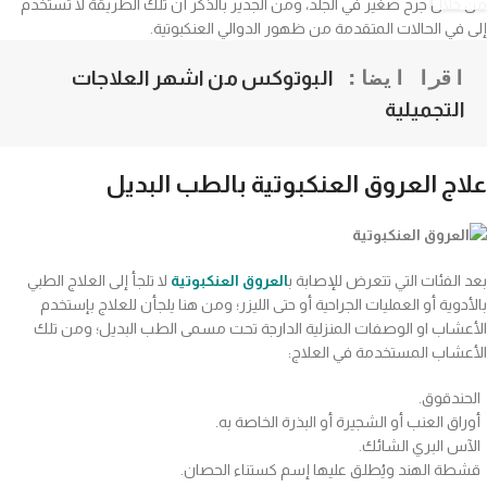
من خلال جرح صغير في الجلد، ومن الجدير بالذكر أن تلك الطريقة لا تستخدم
إلى في الحالات المتقدمة من ظهور الدوالي العنكبوتية.
اقرا ايضا: 
البوتوكس من اشهر العلاجات 
التجميلية
علاج العروق العنكبوتية بالطب البديل
بعد الفئات التي تتعرض للإصابة ب
العروق العنكبوتية
لا تلجأ إلى العلاج الطبي
بالأدوية أو العمليات الجراحية أو حتى الليزر؛ ومن هنا يلجأن للعلاج بإستخدم
الأعشاب او الوصفات المنزلية الدارجة تحت مسمى الطب البديل؛ ومن تلك
الأعشاب المستخدمة في العلاج:
الحندقوق.
أوراق العنب أو الشجيرة أو البذرة الخاصة به.
الآس البري الشائك.
قشطة الهند ويُطلق عليها إسم كستناء الحصان.