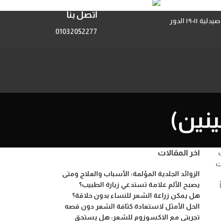
اتصل بنا
اتصل بنا
206 شارع الحجاز مصر الجديدة اعلي صيدلية ١٩٠١١ الدور
01032052277
نين)
اخر المقالات
ت
الزوائد الجلدية المؤلمة: الأسباب والعلاج ومتى
يصبح الألم علامة تستدعي زيارة الطبيب؟
هل يمكن زراعة الشعر للنساء بدون حلاقة؟
الحل الأمثل لاستعادة كثافة الشعر دون قصه
تجربتي مع الاكسوزوم للشعر: هل يستحق