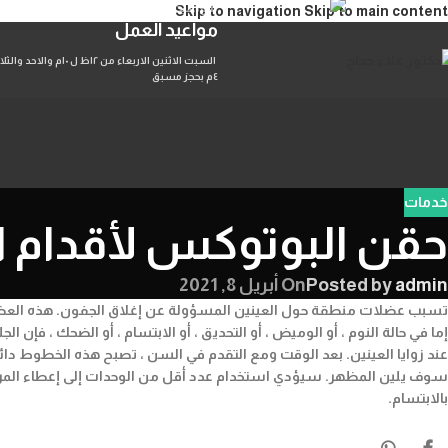
مواعيد العمل
Skip to navigation
Skip to main content
مواعيد العمل
٤م بحجز مسبق
خدمات
حقن البوتوكس لأقدام ا
admin
Posted by
On أبريل 8, 2021
تسبب عضلات منطقة حول العينين المسؤولة عن إغلاق الجفون. هذه العضلا
إما في حالة النوم ، أو الوميض ، أو التحديق ، أو الابتسام ، أو الضحك ، فإن
عند زوايا العينين. بعد الوقت ومع التقدم في السن ، تصبح هذه الخطوط د
سوف يلين المظهر. سيؤدي استخدام عدد أقل من الوحدات إلى إعطاء المرضى ا
بالابتسام.