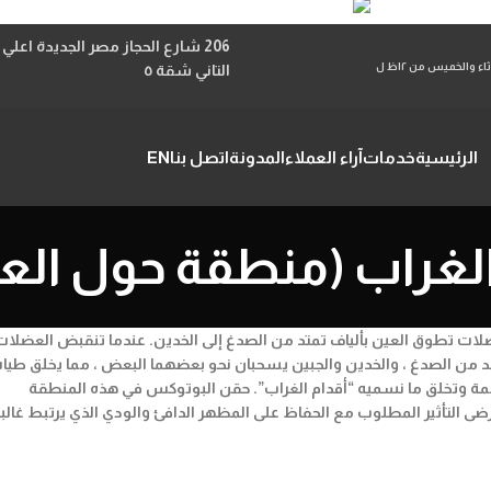
قم بزيارتنا الان
السبت الاثنين الاربعاء من ١٢ظ ل ١٠م والاحد والثلاثاء والخميس من ١٢ظ ل
التاني شقة ٥
الرئيسية
خدمات
آراء العملاء
المدونة
اتصل بنا
EN
لغراب (منطقة حول العي
ت تطوق العين بألياف تمتد من الصدغ إلى الخدين. عندما تنقبض العضلات
 الجلد من الصدغ ، والخدين والجبين يسحبان نحو بعضهما البعض ، مما يخلق طيا
ائمة وتخلق ما نسميه “أقدام الغراب”. حقن البوتوكس في هذه المنطقة
لتأثير المطلوب مع الحفاظ على المظهر الدافئ والودي الذي يرتبط غالباً