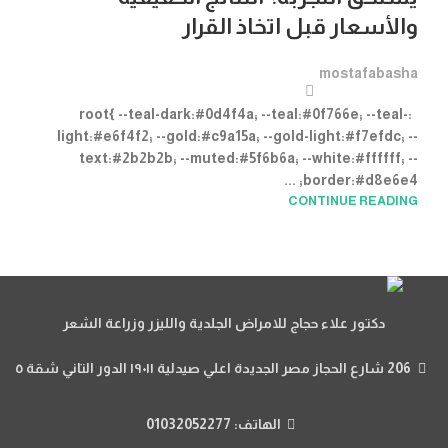
والأسعار قبل اتخاذ القرار
mostafabasha
:root{ --teal-dark:#0d4f4a; --teal:#0f766e; --teal-
light:#e6f4f2; --gold:#c9a15a; --gold-light:#f7efdc; --
text:#2b2b2b; --muted:#5f6b6a; --white:#ffffff; --
border:#d8e6e4; ...
CONTINUE READING
دكتور علاء حجاج للامراض الجلدية والليزر وزراعة الشعر
206 شارع الحجاز مصر الجديدة اعلي صيدلية ١٩٠١١ الدور التاني شقة ٥
الهاتف: 01032052277