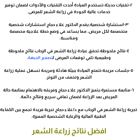
٢-تقنيات حديثة:تستخدم العيادة أحدث التقنيات والأدوات لضمان توفير
خدمات عالية الجودة في زراعة الشعر للمرضى.
٣-استشارة شخصية:يقدم الدكتور علاء حجاج استشارات شخصية
متخصصة لكل مريض، مما يساعد في وضع خطة علاجية مخصصة
ومناسبة.
٤-نتائج ملحوظة:تحقق عيادة زراعة الشعر في الرحاب نتائج ملحوظة
وطبيعية تلبي توقعات المرضى ل
تصغير الجبهة
.
٥-جلسات مريحة:تتمتع العيادة ببيئة هادئة ومريحة تسهل عملية زراعة
الشعر وتخفف من التوتر.
٦-متابعة مستمرة:يتميز الدكتور علاء حجاج وفريقه بالاهتمام بمتابعة حالة
المريض بعد الزراعة لضمان تعافي سريع ونتائج دائمة.
تجربة زراعة الشعر في الرحاب مع د/علاء حجاج تجربة فريدة تجمع بين الكفاءة
الطبية العالية والرعاية الشخصية المميزة.
افضل نتائج زراعة الشعر