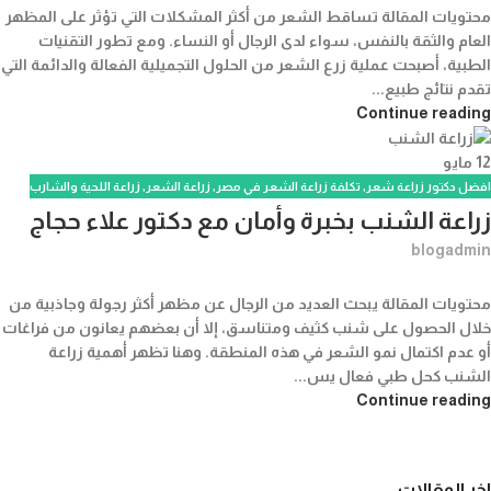
محتويات المقالة تساقط الشعر من أكثر المشكلات التي تؤثر على المظهر
العام والثقة بالنفس، سواء لدى الرجال أو النساء. ومع تطور التقنيات
الطبية، أصبحت عملية زرع الشعر من الحلول التجميلية الفعالة والدائمة التي
تقدم نتائج طبيع...
Continue reading
12
مايو
افضل دكتور زراعة شعر
,
تكلفة زراعة الشعر في مصر
,
زراعة الشعر
,
زراعة اللحية والشارب
زراعة الشنب بخبرة وأمان مع دكتور علاء حجاج
blogadmin
محتويات المقالة يبحث العديد من الرجال عن مظهر أكثر رجولة وجاذبية من
خلال الحصول على شنب كثيف ومتناسق، إلا أن بعضهم يعانون من فراغات
أو عدم اكتمال نمو الشعر في هذه المنطقة. وهنا تظهر أهمية زراعة
الشنب كحل طبي فعال يس...
Continue reading
اخر المقالات