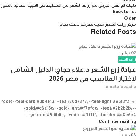
دليلك الواقعي: تجربتي مع زراعة الشعر من التخطيط حتى النتيجة النهائية بالصور
Back to list
Older
مركز زراعة الشعر مدينة نصرمع د.علاء حجاج
Related Posts
02
يوليو
زراعة الشعر
عيادة زرع الشعر د.علاء حجاج: الدليل الشامل
لاختيار المناسب في مصر 2026
mostafabasha
:root{ --teal-dark:#0b4f4a; --teal:#0d7377; --teal-light:#e6f3f2; -
-gold:#c8a15c; --gold-light:#f7efdc; --text:#2b2b2b; --
muted:#5f6b6a; --white:#ffffff; --border:#d8e6e4; ...
Continue reading
08
فبراير