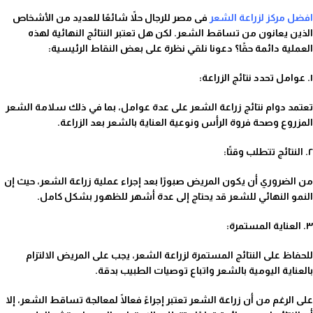
افضل مركز لزراعة الشعر
فى مصر للرجال حلاً شائعًا للعديد من الأشخاص
الذين يعانون من تساقط الشعر. لكن هل تعتبر النتائج النهائية لهذه
العملية دائمة حقًا؟ دعونا نلقي نظرة على بعض النقاط الرئيسية:
١. عوامل تحدد نتائج الزراعة:
تعتمد دوام نتائج زراعة الشعر على عدة عوامل، بما في ذلك سلامة الشعر
المزروع وصحة فروة الرأس ونوعية العناية بالشعر بعد الزراعة.
٢. النتائج تتطلب وقتًا:
من الضروري أن يكون المريض صبورًا بعد إجراء عملية زراعة الشعر، حيث إن
النمو النهائي للشعر قد يحتاج إلى عدة أشهر للظهور بشكل كامل.
٣. العناية المستمرة:
للحفاظ على النتائج المستمرة لزراعة الشعر، يجب على المريض الالتزام
بالعناية اليومية بالشعر واتباع توصيات الطبيب بدقة.
على الرغم من أن زراعة الشعر تعتبر إجراءً فعالًا لمعالجة تساقط الشعر، إلا