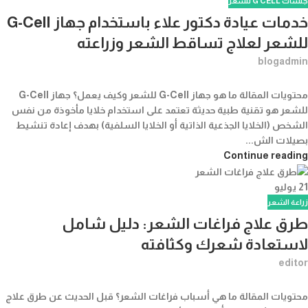
جلسات G CELL للشعر
خدمات عيادة دكتور علاء باستخدام جهاز G-Cell
للشعر لعلاج تساقط الشعر وزراعته
blogadmin
محتويات المقالة ما هو جهاز G-Cell للشعر وكيف يعمل؟ جهاز G-Cell
للشعر هو تقنية طبية حديثة تعتمد على استخدام خلايا مأخوذة من نفس
الشخص (الخلايا الجذعية الذاتية أو الخلايا السلفية) بهدف إعادة تنشيط
بصيلات الش...
Continue reading
21
يوليو
زراعة الشعر
طرق علاج فراغات الشعر: دليل شامل
لاستعادة شعرك وكثافته
editor
محتويات المقالة ما هي أسباب فراغات الشعر؟ قبل الحديث عن طرق علاج