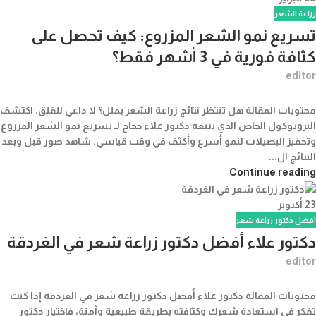
زراعة الشعر
تسريع نمو الشعر المزروع: كيف تحصل على
كثافة فورية في 3 أشهر فقط؟
editor
محتويات المقالة هل تنتظر نتائج زراعة الشعر بملل؟ لا داعي للقلق. اكتشف
البروتوكول الخاص الذي يتبعه دكتور علاء حجاج لـ تسريع نمو الشعر المزروع
وتحفيز البصيلات لنمو أسرع وأكثف في وقت قياسي. شاهد صور قبل وبعد
النتائج ال...
Continue reading
23
أكتوبر
افضل دكتور زراعة شعر
دكتور علاء أفضل دكتور زراعة شعر في الغردقة
editor
محتويات المقالة دكتور علاء أفضل دكتور زراعة شعر في الغردقة إذا كنت
تفكر في استعادة شعرك وكثافته بطريقة طبيعية وآمنة، فاختيار دكتور