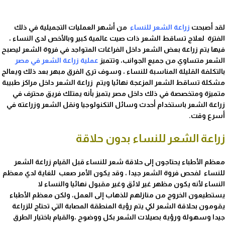
لقد أصبحت
زراعة الشعر للنساء
من أشهر العمليات التجميلية في ذلك
الفترة لعلاج تساقط الشعر ذات صيت عالمية كبير وبالأخص لدى النساء ،
فيها يتم زراعة بعض الشعر داخل الفراغات المتواجد في فروة الشعر ليصبح
الشعر متساوي من جميع الجوانب، وتتميز
عملية زراعة الشعر في مصر
بالتكلفة القليلة المناسبة للنساء ، وسوف ترى الفرق مبهر بعد ذلك ويعالج
مشكلة تساقط الشعر المزعجة نهائيا ويتم زراعة الشعر داخل مراكز طبيبة
متميزة ومتخصصة في ذلك داخل مصر يتميز بأنه يمتلك فريق محترف في
زراعة الشعر باستخدام أحدث وسائل التكنولوجيا ونقل الشعر وزراعته في
أسرع وقت.
زراعة الشعر للنساء بدون حلاقة
معظم الأطباء يحتاجون إلى
حلاقة شعر للنساء
قبل القيام
زراعة الشعر
للنساء
لفحص فروة الشعر جيدا ، وقد يكون الأمر صعب للغاية لدي معظم
النساء لأنه يكون مظهر غير لائق وغير مقبول نهائيا والنساء لا
يستطيعون الخروج من منازلهم للذهاب إلى العمل، ولكن معظم الأطباء
يقومون بحلاقة الشعر لكي يتم رؤية المنطقة المصابة التي تحتاج للزراعة
جيدا وسهولة ورؤية بصيلات الشعر بكل ووضوح ،والقيام باختيار الطرق