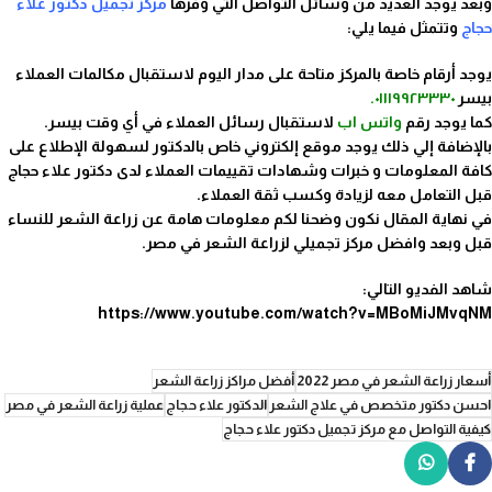
وبعد
يوجد العديد من وسائل التواصل التي وفرها
مركز تجميل دكتور علاء
حجاج
وتتمثل فيما يلي:
يوجد أرقام خاصة بالمركز متاحة على مدار اليوم لاستقبال مكالمات العملاء
بيسر
٠١١١٩٩٢٣٣٣٠.
كما يوجد رقم
واتس اب
لاستقبال رسائل العملاء في أي وقت بيسر.
بالإضافة إلي ذلك يوجد موقع إلكتروني خاص بالدكتور لسهولة الإطلاع على
كافة المعلومات و خبرات وشهادات تقييمات العملاء لدى دكتور علاء حجاج
قبل التعامل معه لزيادة وكسب ثقة العملاء.
في نهاية المقال نكون وضحنا لكم معلومات هامة عن زراعة الشعر للنساء
قبل وبعد وافضل مركز تجميلي لزراعة الشعر في مصر.
شاهد الفديو التالي:
https://www.youtube.com/watch?v=MBoMiJMvqNM
أسعار زراعة الشعر في مصر 2022
أفضل مراكز زراعة الشعر
احسن دكتور متخصص في علاج الشعر
الدكتور علاء حجاج
عملية زراعة الشعر في مصر
كيفية التواصل مع مركز تجميل دكتور علاء حجاج