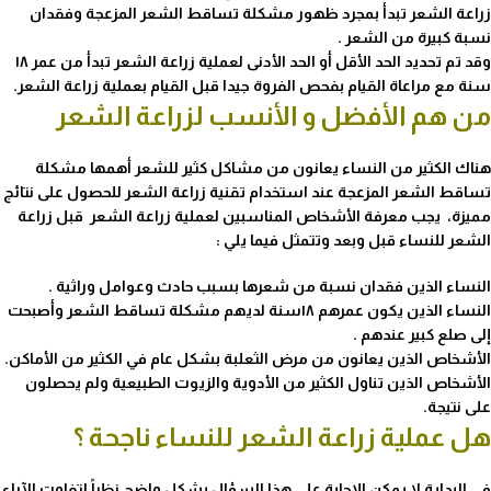
زراعة الشعر تبدأ بمجرد ظهور مشكلة تساقط الشعر المزعجة وفقدان
نسبة كبيرة من الشعر .
وقد تم تحديد الحد الأقل أو الحد الأدنى لعملية زراعة الشعر تبدأ من عمر ١٨
سنة مع مراعاة القيام بفحص الفروة جيدا قبل القيام بعملية زراعة الشعر.
من هم الأفضل و الأنسب لزراعة الشعر
هناك الكثير من النساء يعانون من مشاكل كثير للشعر أهمها مشكلة
تساقط الشعر المزعجة عند استخدام تقنية زراعة الشعر للحصول على نتائج
مميزة، يجب معرفة الأشخاص المناسبين لعملية زراعة الشعر قبل
زراعة
الشعر للنساء قبل وبعد
وتتمثل فيما يلي :
النساء الذين فقدان نسبة من شعرها بسبب حادث وعوامل وراثية .
النساء الذين يكون عمرهم ١٨سنة لديهم مشكلة تساقط الشعر وأصبحت
إلى صلع كبير عندهم .
الأشخاص الذين يعانون من مرض الثعلبة بشكل عام في الكثير من الأماكن.
الأشخاص الذين تناول الكثير من الأدوية والزيوت الطبيعية ولم يحصلون
على نتيجة.
هل عملية زراعة الشعر للنساء ناجحة ؟
في البداية لا يمكن الإجابة على هذا السؤال بشكل واضح نظراً لتفاوت الآراء