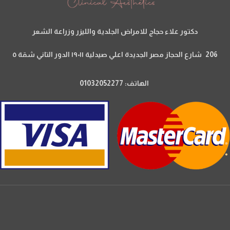
دكتور علاء حجاج للامراض الجلدية والليزر وزراعة الشعر
206 شارع الحجاز مصر الجديدة اعلي صيدلية ١٩٠١١ الدور التاني شقة ٥
الهاتف: 01032052277