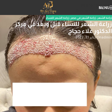
Skip to navigation
MENU
Skip to main content
زراعة الشعر
,
زراعة الشعر في مصر
,
زراعة الشعر للنساء
زراعة الشعر للنساء قبل وبعد في مركز
الدكتور علاء حجاج
admin
On يناير 31, 2022
زراعة الشعر للنساء قبل وبعد، يعد الشعر من أبرز علامة الجمال لدى
النساء تحديداً ويكون جزء هام جدا لا يتجزأ من شخصية المرأة ، وهناك الكثير
من النساء يعانون من مشاكل كثيرة للشعر أهمها مشكلة تساقط الشعر
بشكل كبير، ويبحثون عن طرق حديثة ومتطورة لعلاج ذلك المشكلة بعد
استخدام الكثير من المستحضرات المهمة للشعر والمنتجات الطبيعية
وبعض الأدوية التي تعمل على تعزز نمو الشعر ولم يحصلون على النتائج
المطلوبة والقضاء على المشكلة، بعد ذلك يلجؤوا إلى الطب التجميلي التي
أصبحت منتشرة فى الفترة الأخيرة فوجدوا زراعة الشعر الأمثل لعلاج
تساقط الشعر في اسرع وقت ،لذلك سوف أقدم لكم كافة المعلومات عن
زراعة الشعر للنساء قبل وبعد تابع معنا.
زراعة الشعر للنساء قبل وبعد