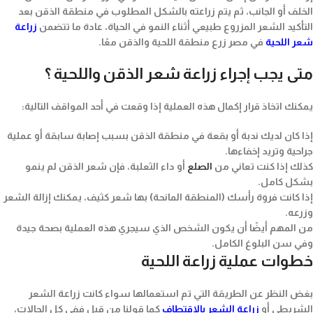
الخلف أو الجانب، ثم يتم زراعته بالشكل المطلوب في منطقة الذقن بعد
التأكيد الشعر المزروع طبيعي أثناء النمو في الحياة، عادة ما تتضمن
زراعة
شعر اللحية
في مصر زرع منطقة اللحية والذقن معًا.
متى يجب إجراء زراعة شعر الذقن واللحية ؟
يمكنك اتخاذ قرار إكمال هذه العملية إذا وقعت في أحد المواقف التالية:
إذا كان لديك ندبة أو بقعة في منطقة الذقن بسبب إصابة سابقة أو عملية
جراحية وتريد إخفاءها.
كذلك إذا كنت تعاني من
الصلع
أو داء الثعلبة، فإن شعر الذقن لم ينمو
بشكل كامل.
إذا كانت فروة رأسك (المنطقة المانحة) بها شعر كثيف، يمكنك إزالة الشعر
وزرعه.
من المهم أيضًا أن يكون الشخص الذي سيجري هذه العملية بصحة جيدة
وفي سن البلوغ الكامل.
خطوات عملية زراعة اللحية
بغض النظر عن الطريقة التي تم استعمالها سواء كانت زراعة الشعر
الشريطي أو
زراعة الشعر بالاقتطاف
كما قولنا من قبل ففي كل الحالات،