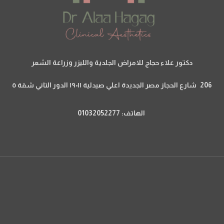
دكتور علاء حجاج للامراض الجلدية والليزر وزراعة الشعر
206 شارع الحجاز مصر الجديدة اعلي صيدلية ١٩٠١١ الدور التاني شقة ٥
الهاتف: 01032052277