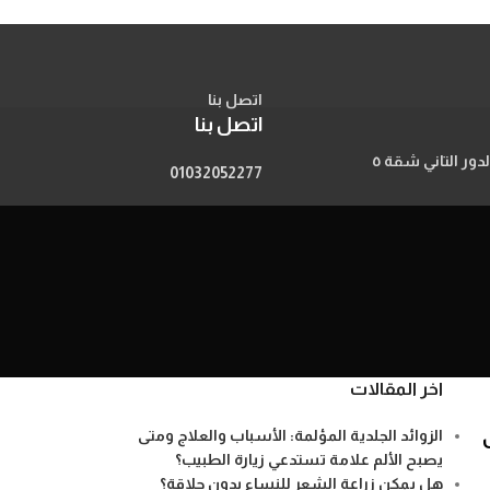
اتصل بنا
اتصل بنا
01032052277
اخر المقالات
ى
الزوائد الجلدية المؤلمة: الأسباب والعلاج ومتى
يصبح الألم علامة تستدعي زيارة الطبيب؟
هل يمكن زراعة الشعر للنساء بدون حلاقة؟