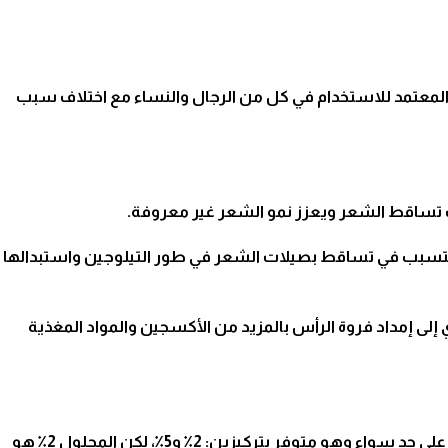
المعتمد للاستخدام في كل من الرجال والنساء مع اختلاف
سبب
قف تساقط الشعر ويعزز نمو الشعر غير معروفة.
ا يتسبب في تساقط بصيلات
الشعر
في طور التيلوجين واستبدالها
إلى إمداد فروة الرأس بالمزيد من الأكسجين والمواد المغذية
عند الذكور والإناث على حد سواء وهو متوفر بتركيزين: 2٪ و5٪، لكن المحلول 2٪ هو