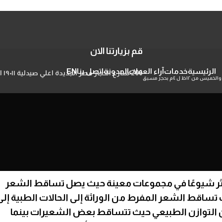
قم بزيارتنا الان
الرئيسية
خدمات
آراء العملاء
المدونة
اتصل بنا
EN
206 شارع الحجاز مصر الجديدة اعلي صيدلية ١٩٠١١ الدور التاني شقة ٥
ثر شيوعًا في مجموعات معينة حيث يصل تساقط الشعر
م وتتراوح أسباب تساقط الشعر المفرط من الوراثة إلى الحالات الطبية إل
لتوازن الطبيعي حيث تتساقط بعض الشعيرات بينما