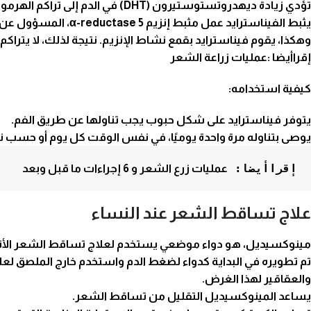
تؤدي زيادة ديهدروتستوستيرون (DHT) في الدم إلى تراكم الهرمون حول بصيلات الشعر، مما قد يؤدي إلى تساقط الشعر.
يثبط الفيناسترايد عمل مثبط إنزيم 5 α-reductase، المسؤول عن تحويل هرمون التستوستيرون إلى شكله النشط 5-DHT.
وهكذا، يقوم فيناسترايد بقمع نشاط الإنزيم. نتيجة لذلك، لا يتراكم 5-DHT حول بصيلات الشعر وهذا يساعد في علاج
إقراأيضا :
عمليات زراعة الشعر
كيفية استخدامه:
يتوفر فيناسترايد على شكل حبوب يجب تناولها عن طريق الفم.
يوصى بتناوله مرة واحدة يوميًا، في نفس الوقت كل يوم أو حسب 
إقراأيضا: 
عمليات زرع الشعر و 6 إجراءات ما قبل وبعد
علاج تساقط الشعر عند النساء
مينوكسيديل، هو دواء موضعي يستخدم لعلاج تساقط الشعر الأنث
تم تطويره في البداية كدواء لضغط الدم واستخدم خارج الملصق
لعل
والعقاقير لهذا الغرض.
يساعد المينوكسيديل التقليل من تساقط الشعر.