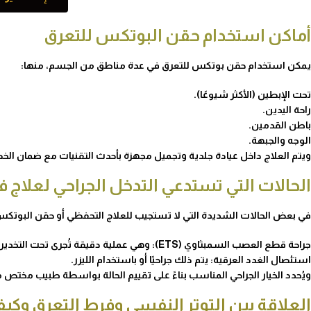
أماكن استخدام حقن البوتكس للتعرق
يمكن استخدام حقن بوتكس للتعرق في عدة مناطق من الجسم، منها:
تحت الإبطين (الأكثر شيوعًا).
راحة اليدين.
باطن القدمين.
الوجه والجبهة.
ويتم العلاج داخل عيادة جلدية وتجميل مجهزة بأحدث التقنيات مع ضمان الخص
الحالات التي تستدعي التدخل الجراحي لعلاج ف
في بعض الحالات الشديدة التي لا تستجيب للعلاج التحفظي أو حقن البوتكس
جراحة قطع العصب السمبثاوي (ETS): وهي عملية دقيقة تُجرى تحت التخدير لعلاج الحالات المزمنة، خصوصًا في اليدين.
استئصال الغدد العرقية: يتم ذلك جراحيًا أو باستخدام الليزر.
ويُحدد الخيار الجراحي المناسب بناءً على تقييم الحالة بواسطة طبيب مختص
العلاقة بين التوتر النفسي وفرط التعرق وكيفي