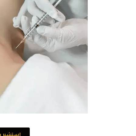
إستشير د/