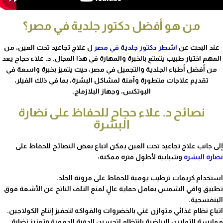
من هو أفضل دكتور جلدية في مصر؟
عند البحث عن
اشطر دكتور جلدية في مصر
ل علاج تجاعيد تحت العين، من
المهم اختيار طبيب يتمتع بالخبرة والمهارة في هذا المجال. د. علاء حجاح يعد
من أفضل أطباء الجلدية والتجميل في مصر، حيث يتميز بخبرة واسعة في
تقديم علاجات متطورة وآمنة لمشاكل البشرة، بما في ذلك الفيلر،
البوتكس، وجهاز البلازماج.
نصائح د. علاء حجاح للحفاظ على نضارة
البشرة
إلى جانب علاج تجاعيد تحت العين يمكن اتباع بعض النصائح للحفاظ على
نضارة البشرة
وشبابية لأطول فترة ممكنة:
استخدام كريمات ترطيب يومية للحفاظ على مرونة الجلد.
تطبيق واقي الشمس بعامل حماية عالٍ لمنع التلف الناتج عن الأشعة فوق
البنفسجية.
اتباع نظام غذائي متوازن غني بالخضروات والفواكه لتحفيز إنتاج الكولاجين.
ممارسة التمارين الرياضية بانتظام لتحسين الدورة الدموية وتعزيز نضارة