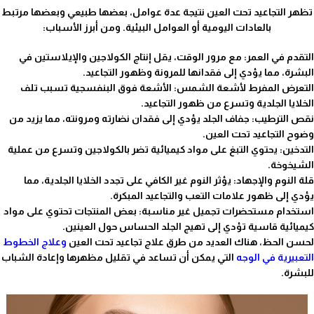
تظهر التجاعيد تحت العين نتيجة عدة عوامل، بعضها طبيعي وبعضها مرتبط
بالعادات اليومية أو العوامل البيئية. ومن أبرز الأسباب:
التقدم في العمر: مع مرور الوقت، يقل إنتاج الكولاجين والإيلاستين في
البشرة، مما يؤدي إلى فقدانها للمرونة وظهور التجاعيد.
التعرض المفرط لأشعة الشمس: الأشعة فوق البنفسجية تسبب تلف
الخلايا الجلدية وتسرع من ظهور التجاعيد.
نقص الترطيب: جفاف الجلد يؤدي إلى فقدان نضارته ومرونته، مما يزيد من
وضوح التجاعيد تحت العين.
التدخين: يحتوي التبغ على مواد كيميائية تضر بالكولاجين وتسرع من عملية
الشيخوخة.
قلة النوم والإجهاد: يؤثر النوم غير الكافي على تجدد الخلايا الجلدية، مما
يؤدي إلى ظهور علامات التعب والتجاعيد المبكرة.
استخدام مستحضرات تجميل غير مناسبة: بعض المنتجات تحتوي على مواد
كيميائية قاسية تؤدي إلى تهيج الجلد الحساس حول العينين.
لحسن الحظ، هناك العديد من طرق علاج تجاعيد تحت العين
و
علاج الخطوط
التعبيرية في الوجه
التي يمكن أن تساعد في تقليل مظهرها وإعادة الشباب
للبشرة.