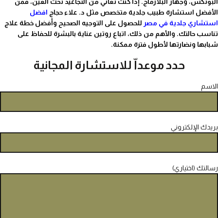
البوتكس، وجهاز البلازماج. إذا كنت تعاني من التجاعيد تحت العين، فمن
الأفضل استشارة طبيب جلدية متخصص مثل د. علاء حجاج
افضل
استشاري جلدية في مصر
للحصول على التوجيه الصحيح وأفضل خطة علاج
تناسب حالتك. والأهم من ذلك، اتباع روتين عناية بالبشرة للحفاظ على
شبابها ونضارتها لأطول فترة ممكنة.
حدد موعداّ للاستشارة المجانية
الاسم
بريدك الإلكتروني
رسالتك (اختياري)