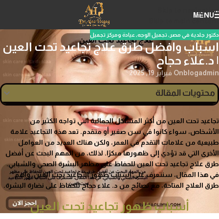
Skip to navigation
MENU
Skip to main content
دكتور جلدية في مصر
,
تجميل الوجه
,
عيادة ومركز تجميل
اسباب وافضل طرق علاج تجاعيد تحت العين
| د.علاء حجاح
blogadmin
On فبراير 19, 2025
محتويات المقالة
تجاعيد تحت العين من أكثر المشاكل الجمالية التي تواجه الكثير من
الأشخاص، سواء كانوا في سن صغير أو متقدم. تعد هذه التجاعيد علامة
طبيعية من علامات التقدم في العمر، ولكن هناك العديد من العوامل
الأخرى التي قد تؤدي إلى ظهورها مبكرًا. لذلك، من المهم البحث عن أفضل
طرق علاج تجاعيد تحت العين للحفاظ على مظهر البشرة الصحي والشبابي.
في هذا المقال، سنتعرف على أسباب ظهور التجاعيد تحت العين، وأهم
طرق العلاج المتاحة، مع نصائح من د. علاء حجاح للحفاظ على نضارة البشرة.
أسباب ظهور تجاعيد تحت العين