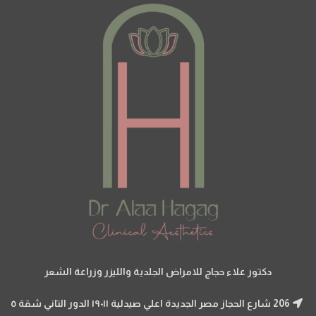
دكتور علاء حجاج للامراض الجلدية والليزر وزراعة الشعر
206 شارع الحجاز مصر الجديدة اعلي صيدلية ١٩٠١١ الدور التاني شقة ٥