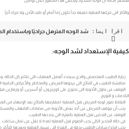
فتشعر الحالة أن الوجه مشدود ويختفي هذا الشعور خلال يومين.
والآثار التي تتركها العملية خفيفة جداً تكون إما أمام أو خلف الأذن ولا تترك أثراً.
اقرا ايضا: 
شد الوجه المترهل جراحيًا وباستخدام ال
كيفية الإستعداد لشد الوجه
:
زيارة الطبيب المتخصص والذي سيحدد أفضل العمليات التي تلائم كل الحالة، وذل
مناقشة الطبيب في النتائج التي يرجوها المريض، والمخاطر والأعراض الجانبية ال
التوقف عن تناول الأدوية التى تحتوى على كورتيزون، أو أسبرين، أو ورفارين قبل
الكدمات و التورم.
التقاط صور لوجه المريض قبل العملية؛ لمقارنتها بالنتائج بعد الإنتهاء من العم
يجب أن يتوقف المريض عن أخذ بعض الأدوية من مضادات الالتهاب والمسكنات؛
التوقف عن التدخين قبل العملية بالفترة التي يحددها الطبيب.
في حالة التخدير الكلي يجب الصوم قبل العملية لمدة لا تقل عن ثمان ساعات.
يجب اتباع إرشادات الطبيب بدقة في الفترة التي تسبق العملية وبعدها؛ للتأكد م