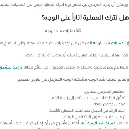
ويمكن أن يخرج المريض في نفس يوم إجراء العملية؛ فهي من العمليات البسيطة 
هل تترك العملية آثاراً علي الوجه؟
إن
عمليات شد الوجه
المترهل من الإجراءات الجراحية البسيطة، والتي لا تحتاج ف
كما أنها لا تتطلب القلق؛ فهي لا تترك أى ندوب أو آثار فى الوجه.
لأنها تتم بطرق حديثة ومتطورة، تضمن الحصول على نتائج فعالة، و
وجه مشدو
وتعالج عملية شد الوجه مشكلة الوجه المترهل عن طريق تصحيح:
المظهر المترهل للخدين.
تعمُّق ثنايا الجلد من جانب الأنف إلى زاوية الفم.
فقدان دهون الوجه.
الجلد الزائد في أسفل خط الفك السفلي (اللُغد).
ترهل الجلد والدهون الزائدة في الرقبة.
ما يميّز
عملية شد الوجه
أنها أفضل وأسرع من أي إجراء آخر من حيث تأثيرها ع