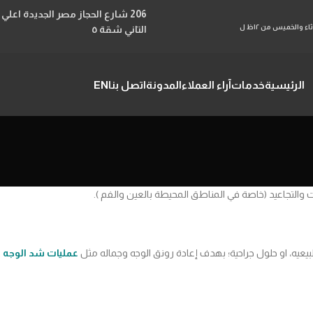
السبت الاثنين الاربعاء من ١٢ظ ل ١٠م والاحد والثلاثاء والخميس من ١٢ظ ل
التاني شقة ٥
الرئيسية
خدمات
آراء العملاء
المدونة
اتصل بنا
EN
التجاعيد (خاصة في المناطق المحيطة بالعين والفم ).
عيه، او حلول جراحية؛ بهدف إعادة رونق الوجه وجماله مثل
عمليات شد الوجه
.