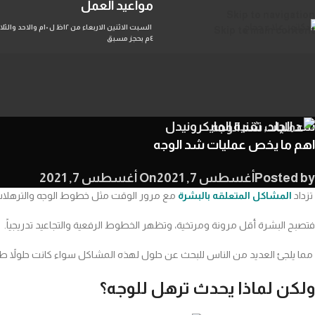
مواعيد العمل
Skip to navigation
Skip to main content
٤م بحجز مسبق
شد الجلد
,
تقنية المايكرونيدل
اهم ما يخص عمليات شد الوجه
Posted by
أغسطس 7, 2021
On أغسطس 7, 2021
تزداد
المشاكل المتعلقه بالبشرة
مع مرور الوقت مثل خطوط الوجه والترهلات و
فتصبح البشرة أقل مرونة ومرتخية، وتظهر الخطوط الرفعية والتجاعيد تدريجياً.
مما يلجئ العديد من الناس للبحث عن حلول لهذه المشاكل سواء كانت حلولاً طبي
ولكن لماذا يحدث ترهل للوجه؟