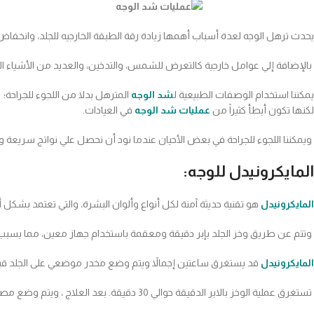
يحدث ترهل الوجه لعدة أسباب أهمها زيادة رقة الطبقة الخارجيه للجلد، وانخف
بالإضافة إلي عوامل خارجية كالتعرض للشمس، والتدخين، والعديد من الأشياء ال
يمكننا استخدام الوصفات الطبيعية ل
شد الوجه
المترهل بدلا من اللجوء للجراحة؛
لكنها تكون أبطأ كثيراً من
عمليات شد الوجه
في العيادات.
ويمكننا اللجوء للجراحة في بعض الأحيان عندما نود أن نحصل علي نواتج سريعة وأك
المايكرونيدل للوجه:
المايكرونيدل
هو تقنية حديثة آمنة لكل أنواع وألوان البشرة، والتي تعتمد بشكل
وتتم عن طريق وخز الجلد بإبر دقيقة ومعقمة باستخدام جهاز معين، مما يسبب ن
المايكرونيدل
قد يستغرق ساعتين إجمالاً ويتم وضع مخدر موضعي على الجلد قبل
تستغرق عملية الوخز بالابر الدقيقة حوالي 30 دقيقة. بعد العلاج ، ويتم وضع مصل أو علاج على المنطقة للمساعدة في تهدئة الجلد.