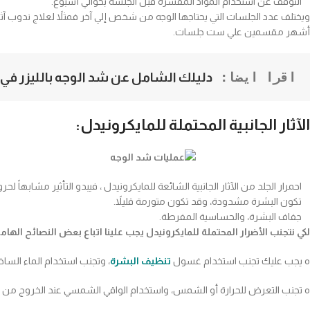
التوقف عن استخدام المواد المقشرة قبل الجلسة بحوالي أسبوع
.
ويختلف عدد الجلسات التي يحتاجها الوجه من شخص إلي آخر فمثلاً لعلاج ندوب آث
أشهر مقسمين علي ست جلسات.
اقرا ايضا: 
دليلك الشامل عن شد الوجه بالليزر في
الآثار الجانبية المحتملة للمايكرونيدل:
احمرار الجلد من الآثار الجانبية الشائعة للمايكرونيدل ، فيبدو التأثير مشابهاً
تكون البشرة مشدودة، وقد تكون متورمة قليلاً.
جفاف البشرة، والحساسية المفرطة.
لكي نتجنب الأضرار المحتملة للمايكرونيدل يجب علينا اتباع بعض النصائح الهام
o
يجب عليك تجنب استخدام غسول
تنظيف البشرة
، وتجنب استخدام الماء الساخن 
o
تجنب التعرض للحرارة أو الشمس، واستخدام الواقي الشمسي عند الخروج من ا