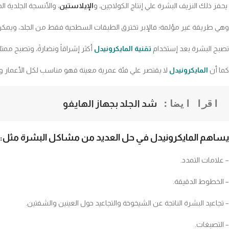
يحفز ذلك النزيف البشرة علي إنتاج الكولاجين، و
الإيلاستين
، والأنسجة الجلدية ا
وهي طريقة غير مؤلمة؛ فالإبر تخترق الطبقات السطحية فقط من الجلد، ويمكن استخ
تصبح البشرة بعد إستخدام
تقنية المايكرونيدل
أكثر إشراقاً ونضارةً، وتصبح ممت
كما أن
المايكرونيدل
لا يقتصر علي فئة عمرية معينة فهو مناسب لكل الأعمار وي
اقرا ايضا: 
شد الجلد بجهاز الهايفو
يساهم المايكرونيدل في حل العديد من مشاكل البشرة مثل:
– علامات التمدد.
– الخطوط الدقيقة.
– تجاعيد البشرة الناتجة عن الشيخوخة والتجاعيد حول العينين والشفتين.
– التصبغات.