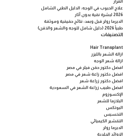
القرار
علاج الحبوب في الوجه: الدليل الطبي الشامل
2026 لبشرة نقية بدون آثار
الديرما رولر قبل وبعد: نتائج حقيقية وموثقة
طبياً 2026 (دليل شامل للوجه والشعر والذقن)
التصنيفات
Hair Transplant
ازالة الشعر بالليزر
ازالة شعر الوجه
افضل دكتور حقن فيلر في مصر
افضل دكتور زاعة شعر في مصر
افضل دكتور زراعة شعر
افضل طبيب زراعة الشعر في السعودية
الإكسوزوم
البلازما للشعر
البوتكس
التخسيس
التقشير الكيميائي
الديرما رولر
الزوائد الجلدية