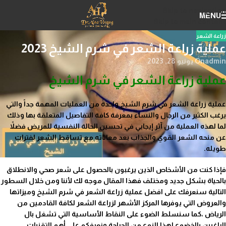
Skip to navigation
MENU
Skip to main content
زراعة الشعر
عملية زراعة الشعر في شرم الشيخ 2023
admin
On يونيو 28, 2023
عملية زراعة الشعر في شرم الشيخ
عملية زراعة الشعر في شرم الشيخ واحدة من العمليات المهمة جداً والتي
يرغب الكثير من الرجال والنساء بمعرفة كافة التفاصيل المتعلقة بها وذلك
لما لهذه العملية من آثر إيجابي في تحسين الحالة النفسية للمريض فضلاً
عن منحه الشعر القوي والجذاب بعد معاناته مع تساقط الشعر لفترات
طويله.
فإذا كنت من الأشخاص الذين يرغبون بالحصول على شعر صحي والانطلاق
بالحياة بشكل جديد ومختلف فهذا المقال موجه لك لأننا ومن خلال السطور
التالية سنعرفك على افضل عملية زراعة الشعر في شرم الشيخ وميزاتها
والعروض التي يوفرها المركز الأشهر لزراعة الشعر لكافة القادمين من
الرياض ،كما سنسلط الضوء على النقاط الأساسية التي تشغل بال
الراغبين بالخضوع لهذا النوع من الجراحة ونعرفكم على أهم التقنيات