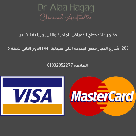
دكتور علاء حجاج للامراض الجلدية والليزر وزراعة الشعر
206 شارع الحجاز مصر الجديدة اعلي صيدلية ١٩٠١١ الدور التاني شقة ٥
الهاتف: 01032052277