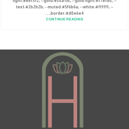
light:#e6f3f2; --gold:#c8a15c; --gold-light:#f7efdc; --
text:#2b2b2b; --muted:#5f6b6a; --white:#ffffff; --
border:#d8e6e4; ...
CONTINUE READING