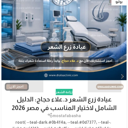
يوليو
زراعة الشعر
عيادة زرع الشعر د.علاء حجاج: الدليل
الشامل لاختيار المناسب في مصر 2026
mostafabasha
:root{ --teal-dark:#0b4f4a; --teal:#0d7377; --teal-