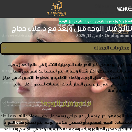
Skip to navigation
MENU
Skip to main content
افضل دكتور حقن فيلر في مصر
,
الفيلر
,
تجميل الوجه
نتائج فيلر الوجه قبل وبعد مع د.علاء حجاج
blogadmin
On مارس 13, 2025
محتويات المقالة
يُعد فيلر الوجه من أكثر الإجراءات التجميلية انتشارًا في عالم الجمال، حيث
يمنح البشرة مظهرًا أكثر شبابًا ونضارة. يتم استخدامه لتعويض فقدان
الحجم، تحسين تناسق الوجه، وإخفاء التجاعيد والخطوط التعبيرية. في مركز
د. علاء حجاج، يتم إجراء حقن الفيلر بأحدث التقنيات للحصول على نتائج
طبيعية وآمنة.
ما هو فيلر الوجه؟
فيلر الوجه هو إجراء تجميلي غير جراحي يعتمد على حقن مواد مالئة تحت الجلد
لاستعادة الحجم المفقود أو تحسين ملامح الوجه. يتم تصنيع هذه المواد
غالبًا من حمض الهيالورونيك، وهو مادة طبيعية توجد في الجسم وتساعد