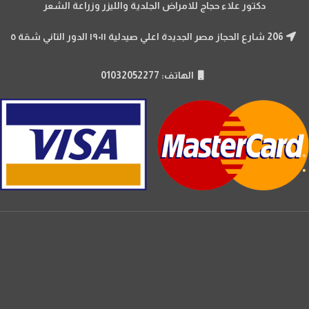
دكتور علاء حجاج للامراض الجلدية والليزر وزراعة الشعر
206 شارع الحجاز مصر الجديدة اعلي صيدلية ١٩٠١١ الدور التاني شقة ٥
الهاتف: 01032052277