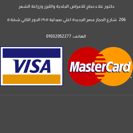
دكتور علاء حجاج للامراض الجلدية والليزر وزراعة الشعر
206 شارع الحجاز مصر الجديدة اعلي صيدلية ١٩٠١١ الدور التاني شقة ٥
الهاتف: 01032052277