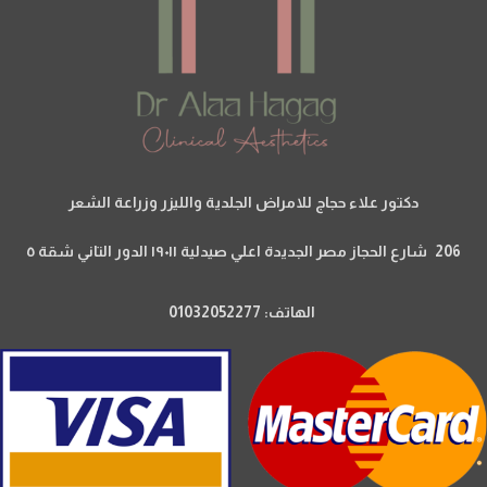
دكتور علاء حجاج للامراض الجلدية والليزر وزراعة الشعر
206 شارع الحجاز مصر الجديدة اعلي صيدلية ١٩٠١١ الدور التاني شقة ٥
الهاتف: 01032052277