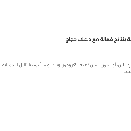
نة بنتائج فعالة مع د.علاء حجاج
بطين، أو جفون العين؟ هذه الأكروكوردونات أو ما تُعرف بالثآليل التجميلية
ب...