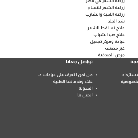
زراعة الشعر في مصر
زراعة الشعر للنساء
زراعة اللحية والشارب
شد الجلد
علاج تساقط الشعر
علاج حب الشباب
عيادة ومركز تجميل
غير مصنف
مرض الصدفية
مة
تواصل معانا
سترداد
من نحن | تعرف على عيادات د.
خصوصية
علاء وخدماتها الطبية
المدونة
اتصل بنا