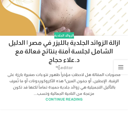
الزوائد الجلدية
ازالة الزوائد الجلدية بالليزر في مصر | الدليل
الشامل لجلسة آمنة بنتائج فعالة مع
د.علاء حجاج
editor
محتويات المقالة هل لاحظتِ مؤخراً ظهور نتوءات صغيرة بارزة على
الرقبة، الإبطين، أو جفون العين؟ هذه الأكروكوردونات أو ما تُعرف
بالثآليل التجميلية هي زوائد جلدية حميدة تماماً لكنها قد تكون
مزعجة من الناحية الجمالية وتسب...
CONTINUE READING