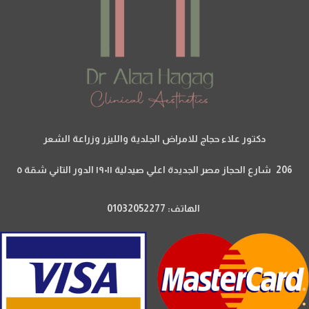
دكتور علاء حجاج للامراض الجلدية والليزر وزراعة الشعر
206 شارع الحجاز مصر الجديدة اعلي صيدلية ١٩٠١١ الدور التاني شقة ٥
الهاتف: 01032052277