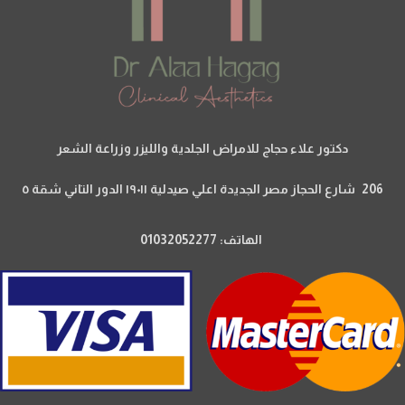
دكتور علاء حجاج للامراض الجلدية والليزر وزراعة الشعر
206 شارع الحجاز مصر الجديدة اعلي صيدلية ١٩٠١١ الدور التاني شقة ٥
الهاتف: 01032052277