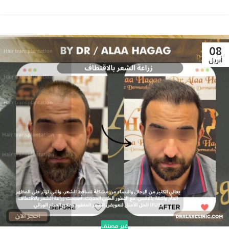
08
أبريل
غير مصنف