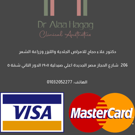
دكتور علاء حجاج للامراض الجلدية والليزر وزراعة الشعر
206 شارع الحجاز مصر الجديدة اعلي صيدلية ١٩٠١١ الدور التاني شقة ٥
الهاتف: 01032052277