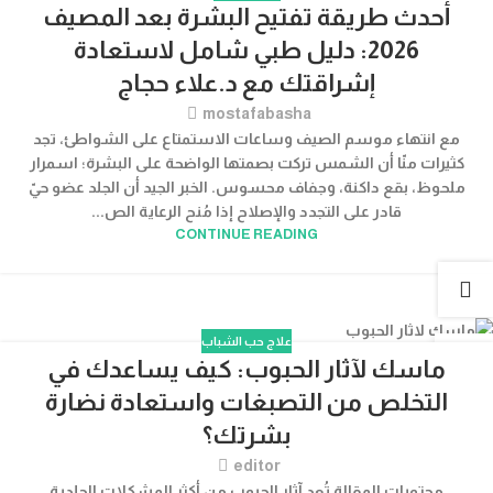
أحدث طريقة تفتيح البشرة بعد المصيف
يونيو
2026: دليل طبي شامل لاستعادة
إشراقتك مع د.علاء حجاج
mostafabasha
مع انتهاء موسم الصيف وساعات الاستمتاع على الشواطئ، تجد
كثيرات منّا أن الشمس تركت بصمتها الواضحة على البشرة؛ اسمرار
ملحوظ، بقع داكنة، وجفاف محسوس. الخبر الجيد أن الجلد عضو حيّ
قادر على التجدد والإصلاح إذا مُنح الرعاية الص...
CONTINUE READING
علاج حب الشباب
11
ماسك لآثار الحبوب: كيف يساعدك في
مارس
التخلص من التصبغات واستعادة نضارة
بشرتك؟
editor
محتويات المقالة تُعد آثار الحبوب من أكثر المشكلات الجلدية