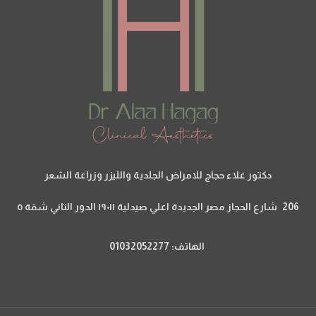
دكتور علاء حجاج للامراض الجلدية والليزر وزراعة الشعر
206 شارع الحجاز مصر الجديدة اعلي صيدلية ١٩٠١١ الدور التاني شقة ٥
الهاتف: 01032052277