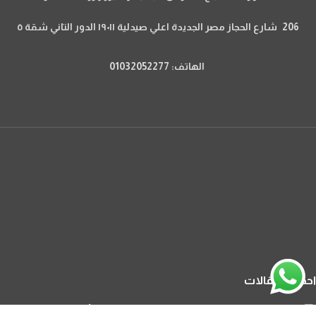
206 شارع الحجاز مصر الجديدة اعلي صيدلية ١٩٠١١ الدور التاني شقة ٥
الهاتف: 01032052277
احدث المقالات
الزوائد الجلدية المؤلمة: الأسباب والعلاج ومتى