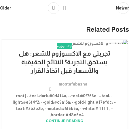
Older
Newer
Related Posts
الإكسوزوم
03
تجربتي مع الاكسوزوم للشعر: هل
أغسطس
يستحق التجربة؟ النتائج الحقيقية
والأسعار قبل اتخاذ القرار
mostafabasha
:root{ --teal-dark:#0d4f4a; --teal:#0f766e; --teal-
light:#e6f4f2; --gold:#c9a15a; --gold-light:#f7efdc; --
text:#2b2b2b; --muted:#5f6b6a; --white:#ffffff; --
border:#d8e6e4; ...
CONTINUE READING