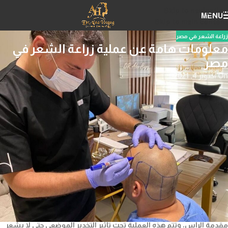
Skip to navigation
MENU
Skip to main content
زراعة الشعر في مصر
معلومات هامة عن عملية زراعة الشعر في
مصر
On أكتوبر 4, 2021
عملية زراعة الشعر في مصر، يعاني الكثير من الأشخاص من
تساقط الشعر
الأمر الذي يزعج الكثير سواء كان من الرجال او السيدات، وقد يكون العلاج
في بعض الحالات دون جدى مما يجعلهم يخضعون إلى إجراء عملية زراعة
الشعروغالبًا بكون هؤلاء الأشخاص هم الذين يعانون من الصلع الذكوري أو
ذوات الشعر الخفيف أو فقدان الشعر نتيجة التعرض للحروق أو الجروح.
عملية زراعة الشعر في مصر
زراعة الشعر واحدة من الجراحات التجميلية التي يلجأ إليها البعض لإعادة
الشعر إلى مناطق فروة الرأس المصابة بالصلع أو الشعر الضعيف سواء
كانت لعوامل وراثية أو مرضية أو التعرض لحروق وجروح، ويقوم فيها
الطبيب الجراح بنقل الشعر من المنطقة الخلفية او الجانبية للرأس إلى
مقدمة الرأس، وتتم هذه العملية تحت تأثير التخدير الموضعي حتى لا يشعر