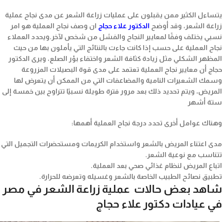
يتساءل الكثير ممن يقبلون على عمليات زراعة الشعر عن مدى نجاح عملية
زراعة الشعر، وقد أوضح
الدكتور علاء حجاج
ان وصف نجاح العملية هو امر
نسبي يختلف وفقًا لمعايير النجاح والفشل من شخص لآخر.ويحدد العملاء
نجاح العملية على حسب إذا كانت جاءت بالنتائج التي يأملون بها من حيث
المظهر الشكلي مثل زيادة كثافة الشعر واختفاء بؤر الصلع، ويرى الدكتور
حجاج أن معايير نجاح العملية تعتمد على مدى قوة البصيلات المزروعة
وسمك الشعيرات النامية والمضاعفات التي من الممكن أن يتعرض لها
المريض، ويتم تحديد ذلك بعد مرور فترة طويلة نسبيًا تتراوح بين خمسة إلى
ستة أشهر
وهناك عوامل أخرى تحدد درجة نجاح العملية أهمها:
مدى اعتناء المريض بالشعر واستخدام الكريمات ومستحضرات التجميل التي
تتناسب مع نوعية الشعر.
اتباع المريض لنظام غذائي صحي بعد العملية.
تطبيق نصائح الطبيب الخاصة بالشعر وغسيله وتعرضه للحرارة.
شاهد بعض حالات عملية زراعة الشعر في مصر
في عيادات دكتور علاء حجاج