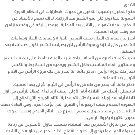
الأيدي.
منع التدخين: يتسبب التدخين في حدوث اضطرابات في انتظام الدورة
الدموية مما يؤثر على نمو الشعر بعد الزراعة، لذلك ينصح بالأبتعاد عن
التدخين لمدة شهر على الأقل بعد العملية، ويفضل تركه في وقت متزامن
مع وقت إجراء العملية.
احذر من حمامات البخار: تجنب التعرض للحرارة وحمامات البخار وحمامات
الشمس حتى لا تؤذي فروة الرأس لأن بصيلات الشعر تكون حساسة بعد
العملية.
شرب كميات كبيرة من المياه: زيادة شرب المياه يحافظ على ترطيب الشعر
ومستوى الماء المناسب داخل الشعر ويحميه من السقوط والتكسر.
يحذر حك فروة الرأس : تذكر دائمًا أنه يحذر من حك فروة الرأس في الأيام
الأولى بعد العملية.
تذكر دائمًا أنه يحذر من حك فروة الرأس في الأيام الأولى بعد العملية.
لا تغطي رأسك في الثلاثة أيام الأولى: تجنب ارتداء أي غطاء للرأس في اول
ثلاثة أيام بعد إجراء العملية حتى تتم عملية التئام الجروح التي تحتاج إلى
التهوية الجيدة وتجنب الرطوبة أو التعرق الذي يؤذي الجرح، وفي العادة يصف
الطبيب كريم مضاد حيوي موضعي يشرع من التئام الجروح وتجنب حدوث
عدوى بكتيرية بفروة الرأس.
يحذر من تناول الأسبرين بعد العملية: يتسبب تناول الأسبرين في زيادة
سيولة الدم، مما يؤدي إلى حدوث انتفاخ، لذلك يحذر من تناوله في الثلاث