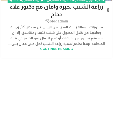
افضل دكتور زراعة شعر
,
تكلفة زراعة الشعر في مصر
,
زراعة الشعر
,
زراعة اللحية
زراعة الشنب بخبرة وأمان مع دكتور علاء
والشارب
حجاج
blogadmin
محتويات المقالة يبحث العديد من الرجال عن مظهر أكثر رجولة
وجاذبية من خلال الحصول على شنب كثيف ومتناسق، إلا أن
بعضهم يعانون من فراغات أو عدم اكتمال نمو الشعر في هذه
المنطقة. وهنا تظهر أهمية زراعة الشنب كحل طبي فعال يس...
CONTINUE READING