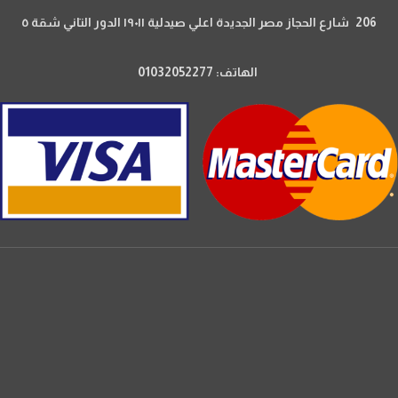
206 شارع الحجاز مصر الجديدة اعلي صيدلية ١٩٠١١ الدور التاني شقة ٥
الهاتف: 01032052277