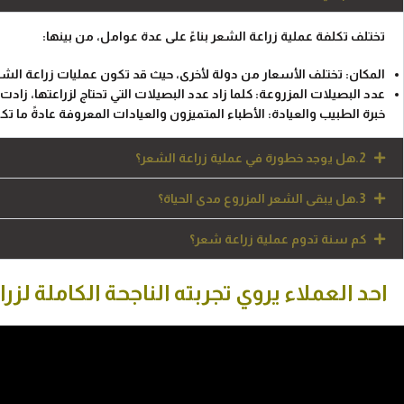
تختلف تكلفة عملية زراعة الشعر بناءً على عدة عوامل، من بينها:
المكان: تختلف الأسعار من دولة لأخرى، حيث قد تكون عمليات زراعة الشعر
عدد البصيلات المزروعة: كلما زاد عدد البصيلات التي تحتاج لزراعتها، زادت 
خبرة الطبيب والعيادة: الأطباء المتميزون والعيادات المعروفة عادةً ما ت
2.هل يوجد خطورة في عملية زراعة الشعر؟
3.هل يبقى الشعر المزروع مدى الحياة؟
كم سنة تدوم عملية زراعة شعر؟
احد العملاء يروي تجربته الناجحة الكاملة لز