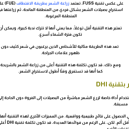
على عكس تقنية FUSS، تعتمد
زراعة الشعر بطريقة الاقتطاف
(FUE) 
استخراج بصيلات الشعر بشكل فردي من المنطقة المانحة، ثم زراعتها ف
المنطقة المرغوبة.
تعتبر هذه التقنية أقل توغلًا، مما يعني أنها لا تترك ندبة كبيرة، ويمكن أن
تكون فترة الشفاء أسرع.
تعد هذه الطريقة مثالية للأشخاص الذين يرغبون في شعر كثيف دون
ظهور علامات الجراحة.
ومع ذلك، قد تكون تكلفة هذه التقنية أعلى من زراعة الشعر بالشريحة،
كما أنها قد تستغرق وقتًا أطول لاستخراج الشعر.
تقنية DHI
دام أداة خاصة لزرع الشعر مباشرةً من البصيلات إلى الفروة دون الحاجة إل
مسبقة.
لحصول على نتائج طبيعية وواقعية. من المميزات الأخرى لهذه التقنية أنها
تقلل من الضرر الذي يلحق بالأنسجة المحيطة، مما يؤدي إلى شفاء أسرع وأقل ألم. لكن، على الرغم من فوائدها العد
تقنيات الأخرى.