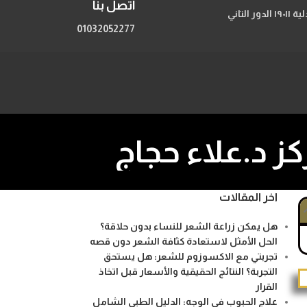
اتصل بنا
206 شارع الحجاز مصر الجديدة اعلي صيدلية ١٩٠١١ الدور التاني
01032052277
اخر المقالات
هل يمكن زراعة الشعر للنساء بدون حلاقة؟
الحل الأمثل لاستعادة كثافة الشعر دون قصه
تجربتي مع الاكسوزوم للشعر: هل يستحق
التجربة؟ النتائج الحقيقية والأسعار قبل اتخاذ
القرار
علاج الحبوب في الوجه: الدليل الطبي الشامل