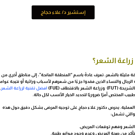
إستشير د/ علاء حجاج
زراعة الشعر؟
ليئة بالشعر، تعرف عادةً باسم “المنطقة المانحة”، إلى مناطق أخرى من
رجال والنساء الذين فقدوا جزءًا من شعرهم لأسباب وراثية أو نتيجة عوام
لاقتطاف (FUE)
افضل تقنية لزراعة الشعر
.
بيب المختص أمرًا ضروريًا لتحديد الخيار الأنسب لكل حالة.
لعملية. يحرص دكتور علاء حجاج على توجيه المرضى بشكل دقيق حول هذه
والتي تشمل:
 الشعر وفهم توقعات المريض.
لتأكد من صحة المريض وعدم وجود موانع طبية.