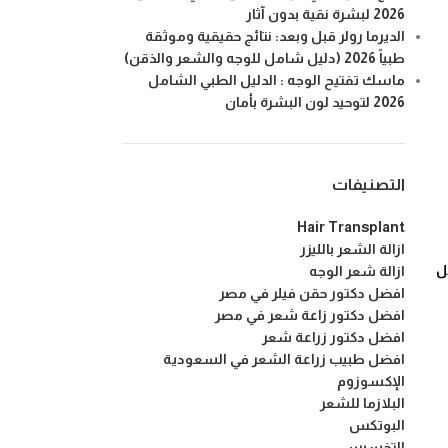
2026 لبشرة نقية بدون آثار
الديرما رولر قبل وبعد: نتائج حقيقية وموثقة
طبياً 2026 (دليل شامل للوجه والشعر والذقن)
ماسك تفتيح الوجه : الدليل الطبي الشامل
2026 لتوحيد لون البشرة بأمان
التصنيفات
Hair Transplant
ازالة الشعر بالليزر
ل
ازالة شعر الوجه
افضل دكتور حقن فيلر في مصر
افضل دكتور زاعة شعر في مصر
افضل دكتور زراعة شعر
افضل طبيب زراعة الشعر في السعودية
الإكسوزوم
البلازما للشعر
البوتكس
التخسيس