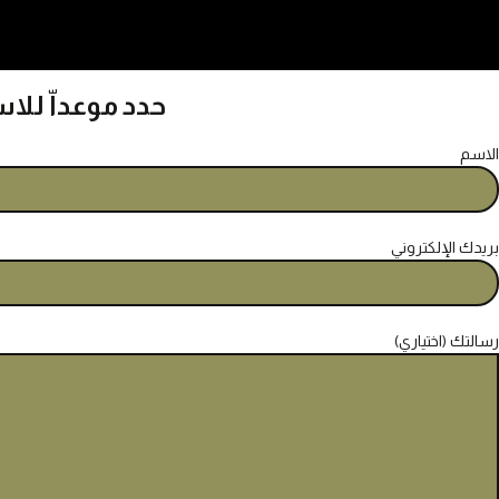
حدد موعداّ للا
الاسم
بريدك الإلكتروني
رسالتك (اختياري)