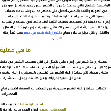
الواسعة لتحقيق نتائج مذهلة نؤمن أن الشعر ليس مجرد زينة، بل هو جزء
من الهوية والثقة بالنفس.احصل على مظهر جذاب وشاب مع خدماتنا
المميزة التي تشمل استشارة شاملة، وتقييم دقيق لحالتك، إلى جانب
إجراءات دقيقة تم تصميمها خصيصًا لتلبية احتياجاتك. نحن نستخدم تقنيات
زراعة الشعر الرائدة التي تضمن لك نتائج طبيعية تدوم طويلاً اختر الجمال
والثقة، واختر، مركز د. علاء حجاج
دكتور زراعة شعر في مصر
حيث تبدأ رحلة
التجديد.
ما هي عملية 
عملية زراعة شعر هي إجراء طبي يتمثل في نقل بصيلات الشعر من منطقة م
فروة الرأس تعاني من تساقط الشعر أو الصلع. تستهدف هذه العملية عادة ال
بيئية وصحية. تتم عملية زراعة الشعر عبر تقنيتين رئيسيتين: زراعة الشعر بالشريحة (FUT) وزراعة الشعر با
تتميز كل تقنية بمزاياها وعيوبها، مما يجعل استشارة الط
تتطلب عملية زراعة الشعر مجموعة من التحضيرات المهمة لضمان نجاح ا
التحضيرات، 
استشارة شاملة:
تقييم حالة
الفحوصات الطبية:
إجراء الفحوصات اللازمة ل