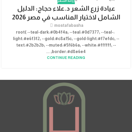
زراعة الشعر
02
عيادة زرع الشعر د.علاء حجاج: الدليل
يوليو
الشامل لاختيار المناسب في مصر 2026
mostafabasha
:root{ --teal-dark:#0b4f4a; --teal:#0d7377; --teal-
light:#e6f3f2; --gold:#c8a15c; --gold-light:#f7efdc; --
text:#2b2b2b; --muted:#5f6b6a; --white:#ffffff; --
border:#d8e6e4; ...
CONTINUE READING