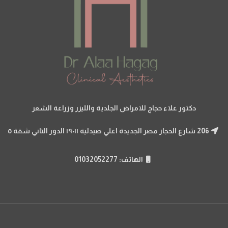
دكتور علاء حجاج للامراض الجلدية والليزر وزراعة الشعر
206 شارع الحجاز مصر الجديدة اعلي صيدلية ١٩٠١١ الدور التاني شقة ٥
الهاتف: 01032052277