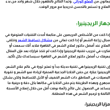
يعانون من
الصلع الوراثي
،وتبدأ النتائج بالظهور خلال شهر واحد من بدء
العلاج و تستمر بالتحسن تدريجيا مع مرور الوقت.
أفضل دكتور لعلاج
الشعر في القاهرة
جهاز الريجينيرا:
إذا كنت من الأشخاص الحريصين على متابعة أحدث التقنيات المتوفرة في
مجال زراعة الشعر أو إذا كنت تعاني من
مشاكل تساقط الشعر
وتتلقى
العلاج عند أفضل دكتور لعلاج الشعر في القاهرة فلابد أنك سمعت أو
فكرت في تجريب تقنية الريجينيرا وإذا كنت لم تتخذ قرارك بعد فإن المقال
يعرفك ب أفضل دكتور لعلاج الشعر في القاهرة سيساعدك بكل تأكيد.
إن تقنية الريجينيرا هي تقنية حديثة جداً و تعتبر ثورة في عالم علاج الشعر،
الريجينيرا عبارة عن حقن الخلايا الجذعية المحفزة لزيادة نمو الشعر و تقوية
البصيلات في المناطق ذات الشعر الخفيف أو الآيل للتساقط ولكن بشكل
مجهري وبهذه الطريقة يتم حقن الخلايا في مكانها بكل دقة و حرفية ما
يساعد في الحصول على نتائج رائعة بوقت أقل من خلال إصلاح الأنسجة
التالفة و ترميم الشعر في هذه المنطقة.
مزايا الريجينيرا: