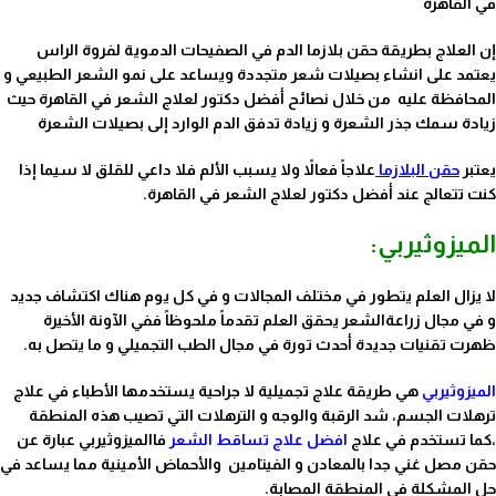
في القاهرة
إن العلاج بطريقة حقن بلازما الدم في الصفيحات الدموية لفروة الراس
يعتمد على انشاء بصيلات شعر متجددة ويساعد على نمو الشعر الطبيعي و
المحافظة عليه من خلال نصائح أفضل دكتور لعلاج الشعر في القاهرة حيث
زيادة سمك جذر الشعرة و زيادة تدفق الدم الوارد إلى بصيلات الشعرة
يعتبر
حقن
البلازما
علاجاً فعالاً
ولا يسبب الألم فلا داعي للقلق لا سيما إذا
كنت تتعالج عند أفضل دكتور لعلاج الشعر في القاهرة.
الميزوثيربي:
لا يزال العلم يتطور في مختلف المجالات و في كل يوم هناك اكتشاف جديد
و في مجال زراعةالشعر يحقق العلم تقدماً ملحوظاً ففي الآونة الأخيرة
ظهرت تقنيات جديدة أحدث تورة في مجال الطب التجميلي و ما يتصل به.
الميزوثيربي
هي طريقة علاج تجميلية لا جراحية يستخدمها الأطباء في علاج
ترهلات الجسم، شد الرقبة والوجه و الترهلات التي تصيب هذه المنطقة
،كما تستخدم في علاج
افضل علاج تساقط الشعر
فاالميزوثيربي عبارة عن
حقن مصل غني جدا بالمعادن و الفيتامين والأحماض الأمينية مما يساعد في
حل المشكلة في المنطقة المصابة.