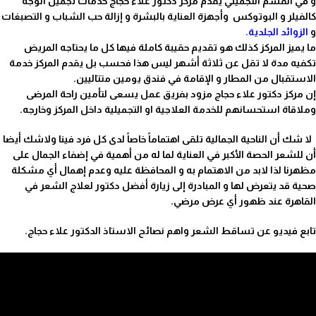
و في القسم التجميلي يقدم مركز دكتور علاء حجاج خدمات تجميل الوجه
كالفيلر و البوتوكس وأجهزة العناية بالبشرة و إزالة حب الشباب و التصبغات
و
الزوائد الجلدية
.
ما يميز المركز كذلك هو تقديم حقيبة كاملة فيها كل ما يحتاجه المريض
تكفيه مدة لا تقل عن ثلاثة أشهر ليس هذا فحسب بل يقدم المركز خدمة
الاستقبال من المطار و الإقامة في فندق يومين متتاليين.
إن مركز دكتور علاء حجاج مزود بفريق عمل يسعى لتأمين راحة المرضى
وملاقاة استحسانهم للخدمة العلاجية او التجميلية داخل المركز وخارجه.
لا شك أن الناحية الجمالية تلقى اهتماماً خاصاً لدى كل فرد فينا ولاشك أيضا
أن للشعر الحصة الأكبر في العناية لما له من أهمية في إضفاء الجمال على
مظهرنا لذا لابد من الاهتمام به و المحافظة عليه وعدم إهمال أي مشكلة
صحية قد يتعرض لها و المبادرة إلى زيارة أفضل دكتور لعلاج الشعر في
القاهرة عند ظهور أي عرض مرضي.
تابع فيديو عن تساقط الشعر واهم نصائح الاستاذ الدكتور علاء حجاج.