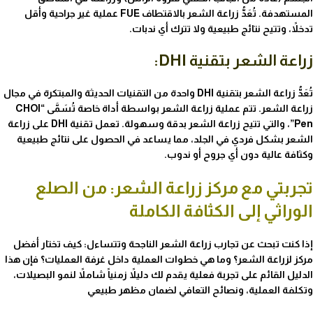
المستهدفة. تُعَدُّ زراعة الشعر بالاقتطاف FUE عملية غير جراحية وأقل
تدخلاً، وتتيح نتائج طبيعية ولا تترك أي ندبات.
زراعة الشعر بتقنية DHI:
تُعَدُّ زراعة الشعر بتقنية DHI واحدة من التقنيات الحديثة والمبتكرة في مجال
زراعة الشعر. تتم عملية زراعة الشعر بواسطة أداة خاصة تُسَمَّى “CHOI
Pen”، والتي تتيح زراعة الشعر بدقة وسهولة. تعمل تقنية DHI على زراعة
الشعر بشكل فردي في الجلد، مما يساعد في الحصول على نتائج طبيعية
وكثافة عالية دون أي جروح أو ندوب.
تجربتي مع مركز زراعة الشعر: من الصلع
الوراثي إلى الكثافة الكاملة
إذا كنت تبحث عن تجارب زراعة الشعر الناجحة وتتساءل: كيف تختار أفضل
مركز لزراعة الشعر؟ وما هي خطوات العملية داخل غرفة العمليات؟ فإن هذا
الدليل القائم على تجربة فعلية يقدم لك دليلاً زمنياً شاملاً لنمو البصيلات،
وتكلفة العملية، ونصائح التعافي لضمان مظهر طبيعي