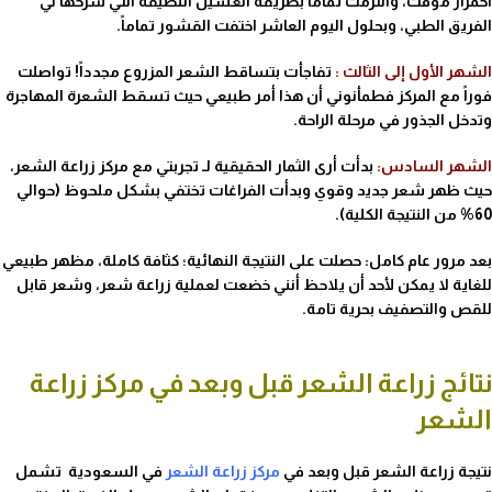
احمرار مؤقت، والتزمت تماماً بطريقة الغسيل اللطيفة التي شرحها لي
الفريق الطبي، وبحلول اليوم العاشر اختفت القشور تماماً.
الشهر الأول إلى الثالث :
تفاجأت بتساقط الشعر المزروع مجدداً! تواصلت
فوراً مع المركز فطمأنوني أن هذا أمر طبيعي حيث تسقط الشعرة المهاجرة
وتدخل الجذور في مرحلة الراحة.
الشهر السادس:
بدأت أرى الثمار الحقيقية لـ
تجربتي مع مركز زراعة الشعر
،
حيث ظهر شعر جديد وقوي وبدأت الفراغات تختفي بشكل ملحوظ (حوالي
60% من النتيجة الكلية).
بعد مرور عام كامل:
حصلت على النتيجة النهائية؛ كثافة كاملة، مظهر طبيعي
للغاية لا يمكن لأحد أن يلاحظ أنني خضعت لعملية زراعة شعر، وشعر قابل
للقص والتصفيف بحرية تامة.
نتائج زراعة الشعر قبل وبعد في مركز زراعة
الشعر
نتيجة زراعة الشعر قبل وبعد في
مركز زراعة الشعر
في السعودية تشمل