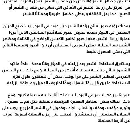
تحسين مظهر الشعر والتخلص من فقدان الشعر. يعمل الفريق المختص
في المركز على زراعة الشعر في الأماكن التي تعاني من فقدان الشعر أو
الصلع ، مما يعزز الكثافة ويعطي مظهرًا طبيعيًا وممتلئًا للشعر.
يمكنك رؤية صور لنتائج زراعة الشعر قبل وبعد في المركز. يستطيع الفريق
المختص في المركز تقديم معرض لصور عملائهم السابقين الذين أجروا
عملية زراعة الشعر. هذه الصور تظهر التحسن الواضح في الكثافة ومظهر
الشعر بعد العملية. يمكن للمرضى المحتملين أن يروا الصور ويقيموا النتائج
التي يمكن الحصول عليها.
يستغرق استعادة الشعر بعد زراعته في المركز وقتًا محددًا. عادةً ما تبدأ
الشعور بنتائج مناسبة بعد عدة أشهر من العملية. ومع ذلك ، يتم التحسن
التدريجي لمظهر الشعر على مر الوقت. يمكن أن تستغرق طول فترة
الاستعادة ما بين 6 إلى 12 شهرًا ، وفقًا لظروف العميل ومنطقة الزراعة.
عمومًا ، زراعة الشعر في المركز ليست لها آثار جانبية محتملة كبيرة. ومع
ذلك ، هناك بعض المخاطر الصغيرة المرتبطة بالعملية مثل ندوب صغيرة ،
وتورم مؤقت ، وحكة ، والتهاب الجلد ، وخمول في الشعر المزروع. يجب على
العملاء المحتملين أن يستشيروا الطبيب قبل إجراء العملية لمعرفة المزيد
عن آثارها المحتملة.