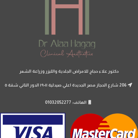
دكتور علاء حجاج للامراض الجلدية والليزر وزراعة الشعر
206 شارع الحجاز مصر الجديدة اعلي صيدلية ١٩٠١١ الدور التاني شقة ٥
الهاتف: 01032052277