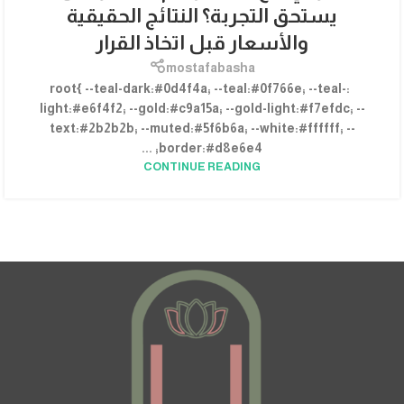
يستحق التجربة؟ النتائج الحقيقية
والأسعار قبل اتخاذ القرار
mostafabasha
:root{ --teal-dark:#0d4f4a; --teal:#0f766e; --teal-
light:#e6f4f2; --gold:#c9a15a; --gold-light:#f7efdc; --
text:#2b2b2b; --muted:#5f6b6a; --white:#ffffff; --
border:#d8e6e4; ...
CONTINUE READING