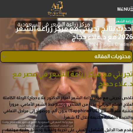
Skip to navigation
MENU
Skip to main content
زراعة الشعر
أحدث نتائج تجربتي مع مركز زراعة الشعر
2026 مع د.علاء حجاج
admin
On فبراير 7, 2024
محتويات المقاله
تجربتي مع مركز زراعة الشعر في مصر مع
د.علاء حجاج
تلخص
تجربتي مع مركز زراعة الشعر
(مركز الدكتور علاء حجاج) الرحلة الكاملة
لعلاج الصلع الوراثي، بدءاً من الفحص ورسم خط الشعر الأمامي، مروراً
بتقنية قلم السفير (Sapphire FUE) بدون ألم، ووصولاً إلى مراحل التعافي
والنتيجة النهائية الكثيفة خلال 12 شهراً.
يقدم هذا الدليل الشامل، المبني على تجربة واقعية وحقائق طبية موثقة،